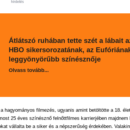
hirdetés
Átlátszó ruhában tette szét a lábait a
HBO sikersorozatának, az Eufóriána
leggyönyörűbb színésznője
Olvass tovább...
a hagyományos filmezés, ugyanis amint betöltötte a 18. éle
 most 25 éves színésznő felnőttfilmes karrierjében majdnem
okat vállalta be a siker és a népszerűség érdekében. Valaki