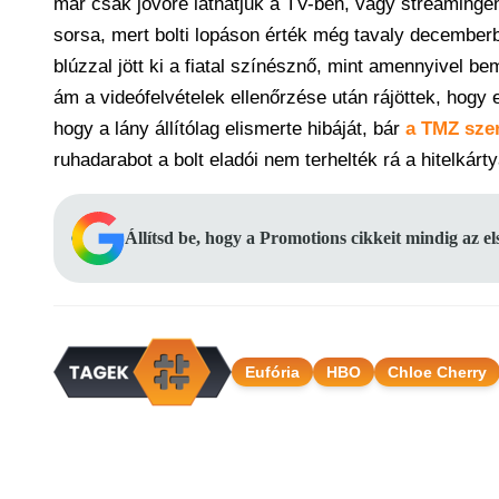
már csak jövőre láthatjuk a TV-ben, vagy streaming
sorsa, mert bolti lopáson érték még tavaly decemberb
blúzzal jött ki a fiatal színésznő, mint amennyivel be
ám a videófelvételek ellenőrzése után rájöttek, hogy 
hogy a lány állítólag elismerte hibáját, bár
a TMZ szer
ruhadarabot a bolt eladói nem terhelték rá a hitelkár
Állítsd be, hogy a Promotions cikkeit mindig az e
Eufória
HBO
Chloe Cherry