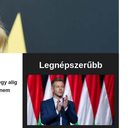
Legnépszerűbb
egy alig
 nem