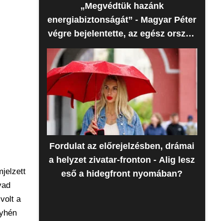
„Megvédtük hazánk
energiabiztonságát” - Magyar Péter
végre bejelentette, az egész ország
erre várt
Fordulat az előrejelzésben, drámai
a helyzet zivatar-fronton - Alig lesz
jelzett
eső a hidegfront nyomában?
vad
volt a
nyhén