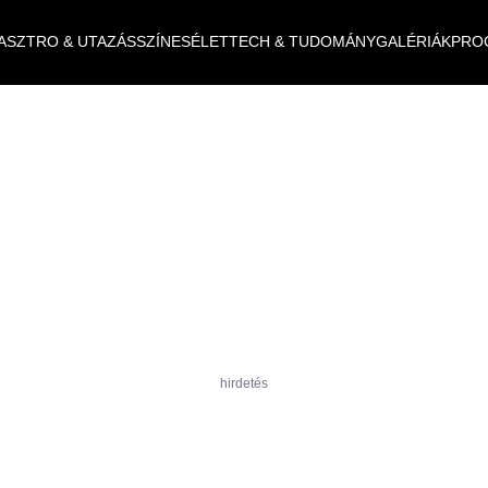
ASZTRO & UTAZÁS
SZÍNES
ÉLET
TECH & TUDOMÁNY
GALÉRIÁK
PRO
hirdetés