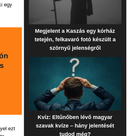
ki egy
Megjelent a Kaszás egy kórház
tetején, felkavaró fotó készült a
szörnyű jelenségről
rón
os
Kvíz: Eltűnőben lévő magyar
szavak kvíze – hány jelentését
yel ezt
tudod még?