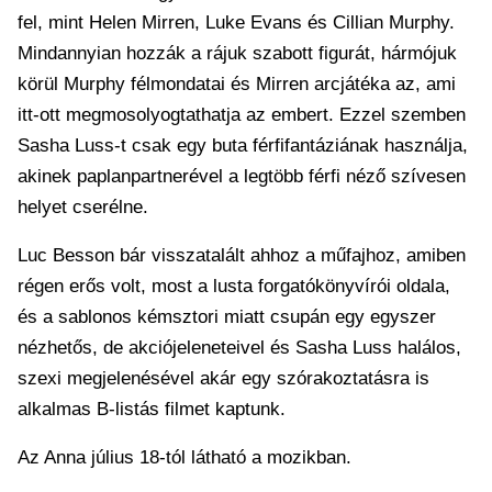
fel, mint Helen Mirren, Luke Evans és Cillian Murphy.
Mindannyian hozzák a rájuk szabott figurát, hármójuk
körül Murphy félmondatai és Mirren arcjátéka az, ami
itt-ott megmosolyogtathatja az embert. Ezzel szemben
Sasha Luss-t csak egy buta férfifantáziának használja,
akinek paplanpartnerével a legtöbb férfi néző szívesen
helyet cserélne.
Luc Besson bár visszatalált ahhoz a műfajhoz, amiben
régen erős volt, most a lusta forgatókönyvírói oldala,
és a sablonos kémsztori miatt csupán egy egyszer
nézhetős, de akciójeleneteivel és Sasha Luss halálos,
szexi megjelenésével akár egy szórakoztatásra is
alkalmas B-listás filmet kaptunk.
Az Anna július 18-tól látható a mozikban.