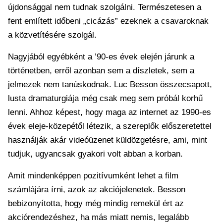
újdonsággal nem tudnak szolgálni. Természetesen a
fent említett időbeni „cicázás” ezeknek a csavaroknak
a közvetítésére szolgál.
Nagyjából egyébként a ’90-es évek elején járunk a
történetben, erről azonban sem a díszletek, sem a
jelmezek nem tanúskodnak. Luc Besson összecsapott,
lusta dramaturgiája még csak meg sem próbál korhű
lenni. Ahhoz képest, hogy maga az internet az 1990-es
évek eleje-közepétől létezik, a szereplők előszeretettel
használják akár videóüzenet küldözgetésre, ami, mint
tudjuk, ugyancsak gyakori volt abban a korban.
Amit mindenképpen pozitívumként lehet a film
számlájára írni, azok az akciójelenetek. Besson
bebizonyította, hogy még mindig remekül ért az
akciórendezéshez, ha más miatt nemis, legalább