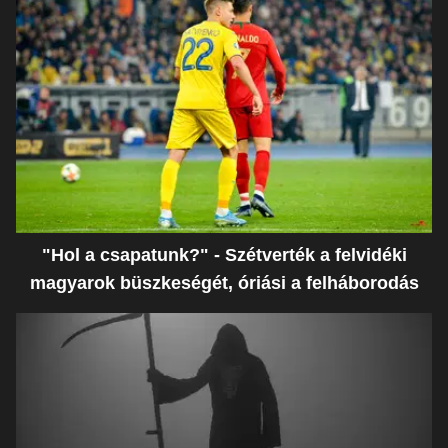
"Hol a csapatunk?" - Szétverték a felvidéki
magyarok büszkeségét, óriási a felháborodás