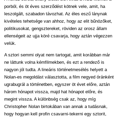
porból, és öt éves szerződést kötnek vele, amit, ha
leszolgált, szabadon távozhat. Az éles eszű lánynak
kivételes tehetsége van ahhoz, hogy az elit bűnözőket,
politikusokat, gengsztereket, röviden az orosz állam
ellenségeit az ujja köré csavarja, hogy aztán végezzen
velük.
A sztori semmi olyat nem tartogat, amit korábban már
ne láttunk volna kémfilmekben, és ezt a rendező is
nagyon jól tudta. A lineáris történetmesélés helyett a
Nolan-es megoldást választotta, a film negyed óránként
ugrabugrál a történetben, egyszer öt évet előre, aztán
három hónapot vissza, majd hat hónapot előre, és
megint vissza. A különbség csak az, hogy míg
Christopher Nolan birtokában van annak a tudásnak,
hogy hogyan kell profin csavarni-tekerni egy sztorit,