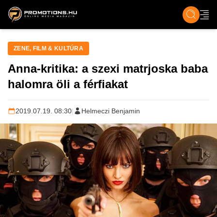
ZENE, FILM & KULT
SPORT
GASZTRO & UTAZÁS
SZÍNES
ÉLET
TECH & TU
ZENE, FILM & KULTÚRA
Anna-kritika: a szexi matrjoska baba
halomra öli a férfiakat
2019.07.19. 08:30
|
Helmeczi Benjamin