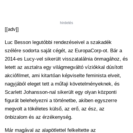
hirdetés
[[adv]]
Luc Besson legutóbbi rendezéseivel a szakadék
szélére sodorta saját cégét, az EuropaCorp-ot. Bár a
2014-es Lucy-vel sikerült visszatalálnia önmagához, és
letett az asztalra egy világmegváltó víziókkal dúsított
akciófilmet, ami kitartóan képviselte feminista elveit,
nagyjából eleget tett a műfaji követelményeknek, és
Scarlett Johansson-nal sikerült egy olyan központi
figurát belehelyezni a történetbe, akiben egyszerre
megvolt a tökéletes külső, az erő, az ész, az
önbizalom és az érzékenység.
Már magával az alapötlettel felkeltette az