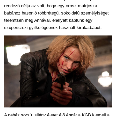
rendező célja az volt, hogy egy orosz matrjoska
babához hasonló többrétegű, sokoldalú személyiséget
teremtsen meg Annával, ehelyett kaptunk egy
szuperszexi gyilkológépnek használt kirakatbábut.
A nehéz sorsú, silány életet élő Annát a KGB kiemeli a