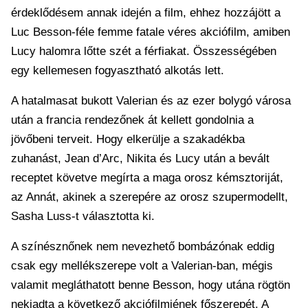
érdeklődésem annak idején a film, ehhez hozzájött a
Luc Besson-féle femme fatale véres akciófilm, amiben
Lucy halomra lőtte szét a férfiakat. Összességében
egy kellemesen fogyasztható alkotás lett.
A hatalmasat bukott Valerian és az ezer bolygó városa
után a francia rendezőnek át kellett gondolnia a
jövőbeni terveit. Hogy elkerülje a szakadékba
zuhanást, Jean d’Arc, Nikita és Lucy után a bevált
receptet követve megírta a maga orosz kémsztoriját,
az Annát, akinek a szerepére az orosz szupermodellt,
Sasha Luss-t választotta ki.
A színésznőnek nem nevezhető bombázónak eddig
csak egy mellékszerepe volt a Valerian-ban, mégis
valamit megláthatott benne Besson, hogy utána rögtön
nekiadta a következő akciófilmjének főszerepét. A