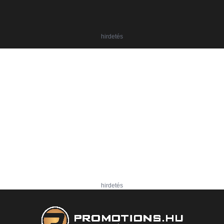
hirdetés
hirdetés