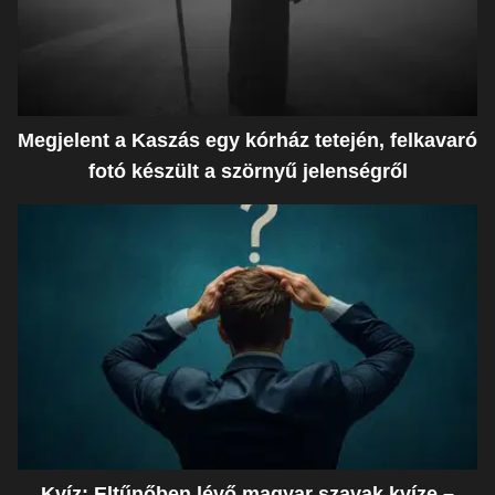
Megjelent a Kaszás egy kórház tetején, felkavaró
fotó készült a szörnyű jelenségről
Kvíz: Eltűnőben lévő magyar szavak kvíze –