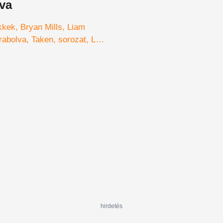
va
kkek
Bryan Mills
Liam
rabolva
Taken
sorozat
Luc
ropaCorp
NBC
hirdetés