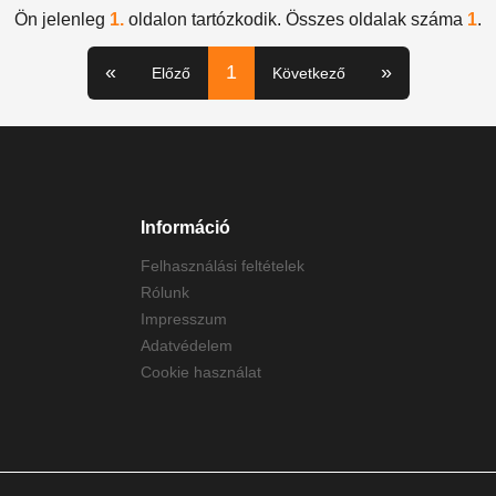
Ön jelenleg
1.
oldalon tartózkodik. Összes oldalak száma
1
.
«
1
»
Előző
Következő
Információ
Felhasználási feltételek
Rólunk
Impresszum
Adatvédelem
Cookie használat