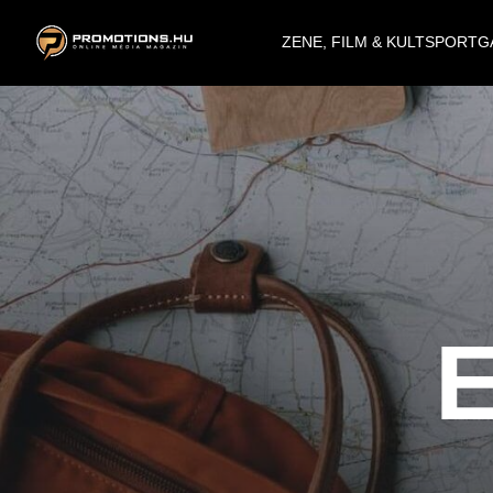
ZENE, FILM & KULT
SPORT
G