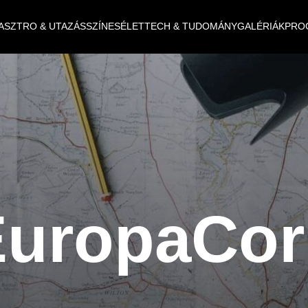
ASZTRO & UTAZÁS
SZÍNES
ÉLET
TECH & TUDOMÁNY
GALÉRIÁK
PRO
EuropaCor