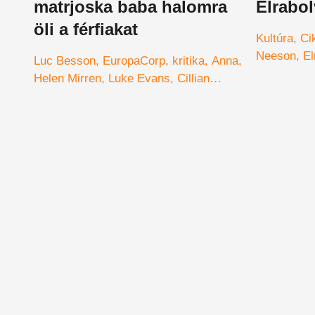
matrjoska baba halomra
Elrabol
öli a férfiakat
Kultúra
Ci
Neeson
El
Luc Besson
EuropaCorp
kritika
Anna
Besson
Eu
Helen Mirren
Luke Evans
Cillian
Murphy
Sasha Luss