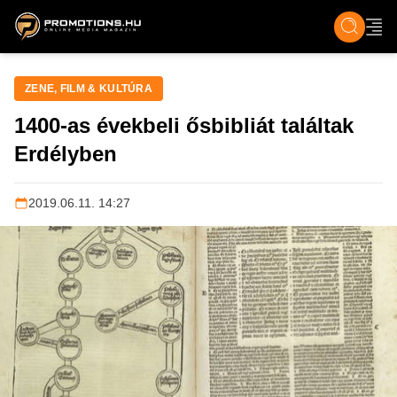
ZENE, FILM & KULT
SPORT
GASZTRO & UTAZÁS
SZÍNES
ÉLET
TECH & TU
ZENE, FILM & KULTÚRA
1400-as évekbeli ősbibliát találtak
Erdélyben
2019.06.11. 14:27