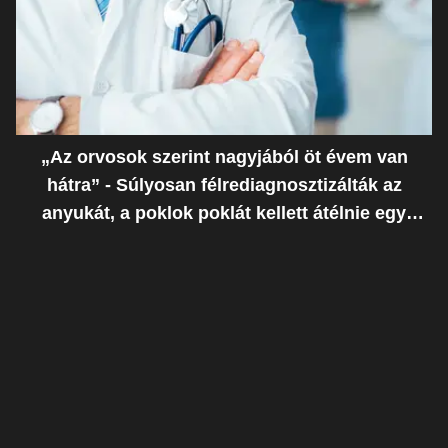
„Az orvosok szerint nagyjából öt évem van
hátra” - Súlyosan félrediagnosztizálták az
anyukát, a poklok poklát kellett átélnie egy
ostoba hiba miatt