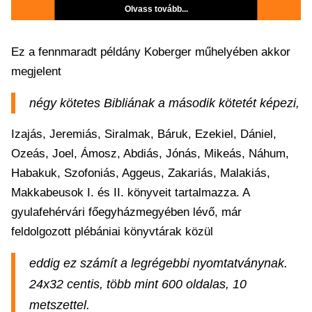
Olvass tovább...
Ez a fennmaradt példány Koberger műhelyében akkor
megjelent
négy kötetes Bibliának a második kötetét képezi,
Izajás, Jeremiás, Siralmak, Báruk, Ezekiel, Dániel,
Ozeás, Joel, Ámosz, Abdiás, Jónás, Mikeás, Náhum,
Habakuk, Szofoniás, Aggeus, Zakariás, Malakiás,
Makkabeusok I. és II. könyveit tartalmazza. A
gyulafehérvári főegyházmegyében lévő, már
feldolgozott plébániai könyvtárak közül
eddig ez számít a legrégebbi nyomtatványnak.
24x32 centis, több mint 600 oldalas, 10
metszettel.