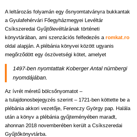
A leltározás folyamán egy ősnyomtatványra bukkantak
a Gyulafehérvári Főegyházmegyei Levéltár
Csíkszeredai Gyűjtőlevéltárának történeti
könyvtárában, ami szenzációs felfedezés a
romkat.ro
oldal alapján. A plébánia könyvei között ugyanis
megőrződött egy ószövetségi kötet, amelyet
1497-ben nyomtattak Koberger Antal nürnbergi
nyomdájában.
Az ívrét méretű bölcsőnyomatot –
a tulajdonosbejegyzés szerint – 1721-ben köttette be a
plébánia akkori vezetője, Ferenczy György pap. Halála
után a könyv a plébánia gyűjteményében maradt,
ahonnan 2018 novemberében került a Csíkszeredai
Gyűjtőkönyvtárba.