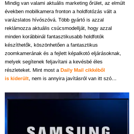
Mindig van valami aktuális marketing őrület, az elmúlt
években mobilkamera fronton a holdfotózás vált a
varázslatos hívószóvá. Több gyártó is azzal
reklámozza aktuális csúcsmodellját, hogy azzal
minden korábbinál fantasztikusabb holdfotók
készíthetők, köszönhetően a fantasztikus
zoomkamerának és a fejlett képalkotó eljárásoknak,
melyek segítenek feljavítani a kevésbé éles
részleteket. Mint most a
Daily Mail cikkéből
is kiderült
, nem is annyira javításról van itt szó…