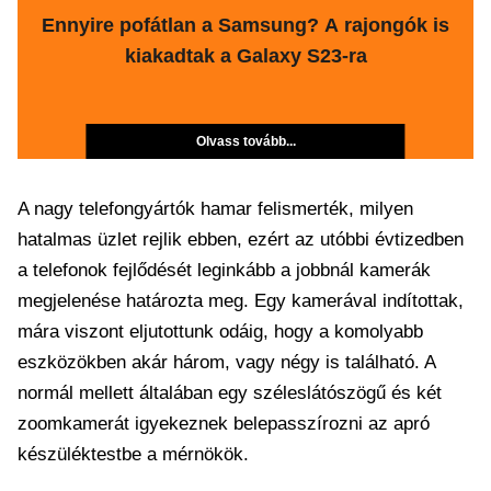
Ennyire pofátlan a Samsung? A rajongók is
kiakadtak a Galaxy S23-ra
Olvass tovább...
A nagy telefongyártók hamar felismerték, milyen
hatalmas üzlet rejlik ebben, ezért az utóbbi évtizedben
a telefonok fejlődését leginkább a jobbnál kamerák
megjelenése határozta meg. Egy kamerával indítottak,
mára viszont eljutottunk odáig, hogy a komolyabb
eszközökben akár három, vagy négy is található. A
normál mellett általában egy széleslátószögű és két
zoomkamerát igyekeznek belepasszírozni az apró
készüléktestbe a mérnökök.