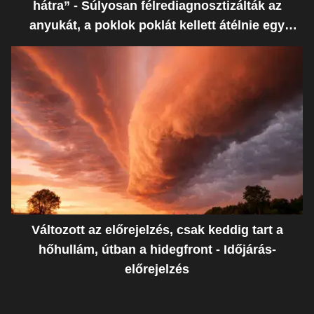
hátra” - Súlyosan félrediagnosztizálták az
anyukát, a poklok poklát kellett átélnie egy
ostoba hiba miatt
Változott az előrejelzés, csak keddig tart a
hőhullám, útban a hidegfront - Időjárás-
előrejelzés