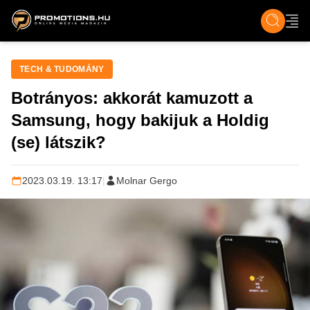
ZENE, FILM & KULT
SPORT
GASZTRO & UTAZÁS
SZÍNES
ÉLET
TECH & TU
TECH & TUDOMÁNY
Botrányos: akkorát kamuzott a
Samsung, hogy bakijuk a Holdig
(se) látszik?
2023.03.19. 13:17
|
Molnar Gergo