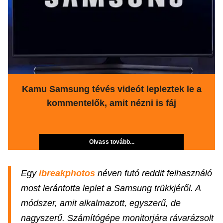
Kamu Samsung tévés videót lepleztek le a
kommentelők, amit nézni is fáj
Olvass tovább...
Egy
ibreakphotos
néven futó reddit felhasználó
most lerántotta leplet a Samsung trükkjéről. A
módszer, amit alkalmazott, egyszerű, de
nagyszerű. Számítógépe monitorjára rávarázsolt