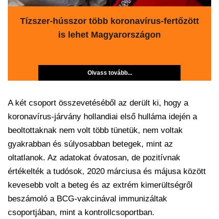
Tízszer-hússzor több koronavírus-fertőzött
is lehet Magyarországon
Olvass tovább...
A két csoport összevetéséből az derült ki, hogy a
koronavírus-járvány hollandiai első hulláma idején a
beoltottaknak nem volt több tünetük, nem voltak
gyakrabban és súlyosabban betegek, mint az
oltatlanok. Az adatokat óvatosan, de pozitívnak
értékelték a tudósok, 2020 márciusa és májusa között
kevesebb volt a beteg és az extrém kimerültségről
beszámoló a BCG-vakcinával immunizáltak
csoportjában, mint a kontrollcsoportban.