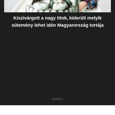
Kiszivárgott a nagy titok, kiderült melyik
sütemény lehet idén Magyarország tortája
hirdetés