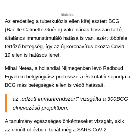
hirdetés
Az eredetileg a tuberkulózis ellen kifejlesztett BCG
(Bacille Calmette-Guérin) vakcinának hosszan tartó,
általános immunstimuláló hatása is van, ezért többféle
fertőző betegség, így az új koronavírus okozta Covid-
19 ellen is hatásos lehet.
Mihai Netea, a hollandiai Nijmegenben lévő Radboud
Egyetem belgyógyász professzora és kutatócsoportja a
BCG más betegségek ellen is védő hatásait,
az „edzett immunrendszert” vizsgálta a 300BCG
elnevezésű projektben.
A tanulmány egészséges önkénteseket vizsgált, akik
az elmúlt öt évben, tehát még a SARS-CoV-2