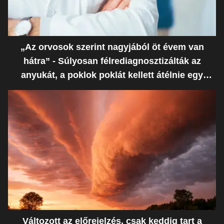
„Az orvosok szerint nagyjából öt évem van
hátra” - Súlyosan félrediagnosztizálták az
anyukát, a poklok poklát kellett átélnie egy
ostoba hiba miatt
Változott az előrejelzés, csak keddig tart a