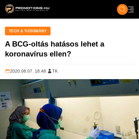
ZENE, FILM & KULT
SPORT
GASZTRO & UTAZÁS
SZÍNES
ÉLET
TECH & TU
TECH & TUDOMÁNY
A BCG-oltás hatásos lehet a
koronavírus ellen?
2020.08.07. 18:48
|
TK