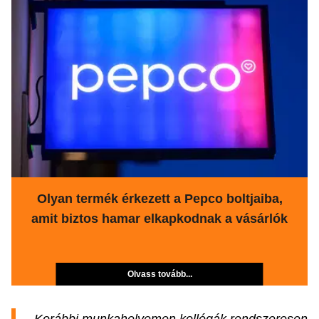
Olyan termék érkezett a Pepco boltjaiba,
amit biztos hamar elkapkodnak a vásárlók
Olvass tovább...