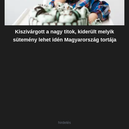
Kiszivárgott a nagy titok, kiderült melyik
sütemény lehet idén Magyarország tortája
hirdetés