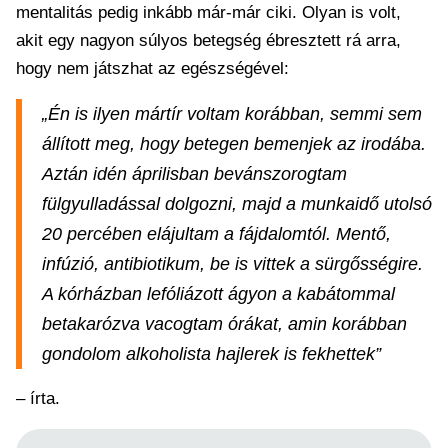
mentalitás pedig inkább már-már ciki. Olyan is volt,
akit egy nagyon súlyos betegség ébresztett rá arra,
hogy nem játszhat az egészségével:
„Én is ilyen mártír voltam korábban, semmi sem
állított meg, hogy betegen bemenjek az irodába.
Aztán idén áprilisban bevánszorogtam
fülgyulladással dolgozni, majd a munkaidő utolsó
20 percében elájultam a fájdalomtól. Mentő,
infúzió, antibiotikum, be is vittek a sürgősségire.
A kórházban lefóliázott ágyon a kabátommal
betakarózva vacogtam órákat, amin korábban
gondolom alkoholista hajlerek is fekhettek”
– írta.