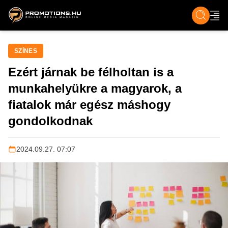
ZENE, FILM & KULT
SPORT
GASZTRO & UTAZÁS
SZÍNES
ÉLET
TECH & TU
SZÍNES
Ezért járnak be félholtan is a
munkahelyükre a magyarok, a
fiatalok már egész máshogy
gondolkodnak
2024.09.27. 07:07