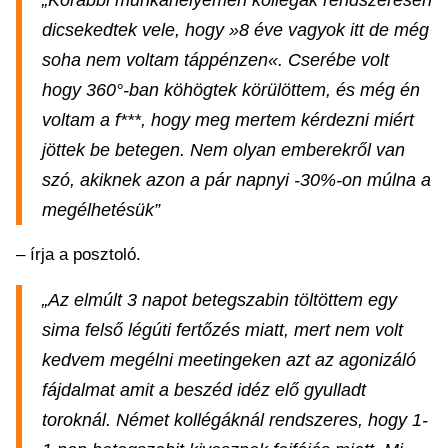
„Korábbi munkahelyemen kollégák rendszeresen
dicsekedtek vele, hogy »8 éve vagyok itt de még
soha nem voltam táppénzen«. Cserébe volt
hogy 360°-ban köhögtek körülöttem, és még én
voltam a f***, hogy meg mertem kérdezni miért
jöttek be betegen. Nem olyan emberekről van
szó, akiknek azon a pár napnyi -30%-on múlna a
megélhetésük”
– írja a posztoló.
„Az elmúlt 3 napot betegszabin töltöttem egy
sima felső légúti fertőzés miatt, mert nem volt
kedvem megélni meetingeken azt az agonizáló
fájdalmat amit a beszéd idéz elő gyulladt
toroknál. Német kollégáknál rendszeres, hogy 1-