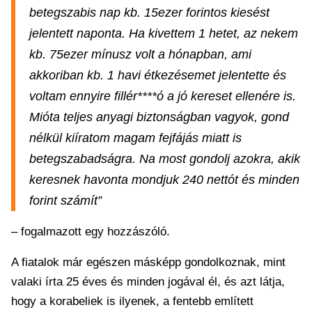
betegszabis nap kb. 15ezer forintos kiesést
jelentett naponta. Ha kivettem 1 hetet, az nekem
kb. 75ezer mínusz volt a hónapban, ami
akkoriban kb. 1 havi étkezésemet jelentette és
voltam ennyire fillér****ó a jó kereset ellenére is.
Mióta teljes anyagi biztonságban vagyok, gond
nélkül kiíratom magam fejfájás miatt is
betegszabadságra. Na most gondolj azokra, akik
keresnek havonta mondjuk 240 nettót és minden
forint számít”
– fogalmazott egy hozzászóló.
A fiatalok már egészen másképp gondolkoznak, mint
valaki írta 25 éves és minden jogával él, és azt látja,
hogy a korabeliek is ilyenek, a fentebb említett