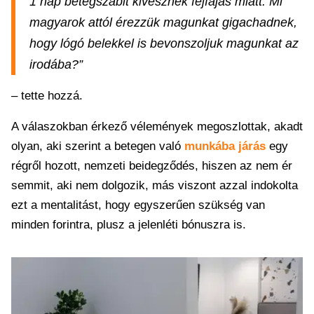
1 nap betegszabit kivesznek fejfájás miatt. Mi
magyarok attól érezzük magunkat gigachadnek,
hogy lógó belekkel is bevonszoljuk magunkat az
irodába?”
– tette hozzá.
A válaszokban érkező vélemények megoszlottak, akadt
olyan, aki szerint a betegen való
munkába járás
egy
régről hozott, nemzeti beidegződés, hiszen az nem ér
semmit, aki nem dolgozik, más viszont azzal indokolta
ezt a mentalitást, hogy egyszerűen szükség van
minden forintra, plusz a jelenléti bónuszra is.