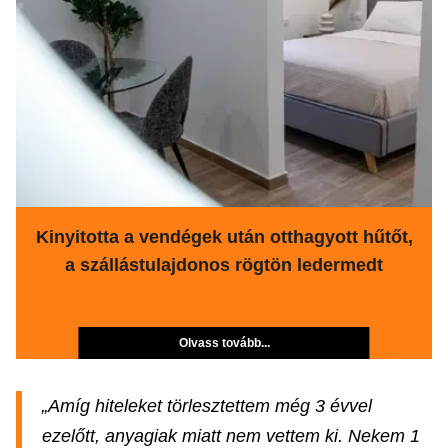
Kinyitotta a vendégek után otthagyott hűtőt,
a szállástulajdonos rögtön ledermedt
Olvass tovább...
„Amíg hiteleket törlesztettem még 3 évvel
ezelőtt, anyagiak miatt nem vettem ki. Nekem 1