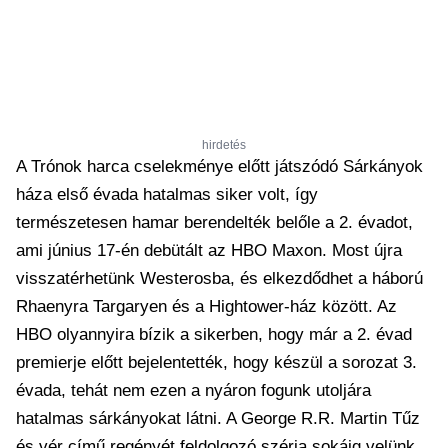
hirdetés
A Trónok harca cselekménye előtt játszódó Sárkányok
háza első évada hatalmas siker volt, így
természetesen hamar berendelték belőle a 2. évadot,
ami június 17-én debütált az HBO Maxon. Most újra
visszatérhetünk Westerosba, és elkezdődhet a háború
Rhaenyra Targaryen és a Hightower-ház között. Az
HBO olyannyira bízik a sikerben, hogy már a 2. évad
premierje előtt bejelentették, hogy készül a sorozat 3.
évada, tehát nem ezen a nyáron fogunk utoljára
hatalmas sárkányokat látni. A George R.R. Martin Tűz
és vér című regényét feldolgozó széria sokáig velünk