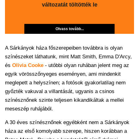
változatát töltötték le
Olvass tovább...
A Sárkányok háza főszerepeiben továbbra is olyan
színészeket láthatunk, mint Matt Smith, Emma D'Arcy,
és
Olivia Cooke
- utóbbi olyan ruhában jelent meg az
egyik vörösszőnyeges eseményen, ami mindenkit
meglepett a helyszínen; a fotósok gyakorlatilag nem
győzték vakuval a villantását, ugyanis a csinos
színésznőnek szinte teljesen kikandikáltak a mellei
meseszép ruhájából.
A 30 éves színésznőnek egyébként nem a Sárkányok
háza az első komolyabb szerepe, hiszen korábban a