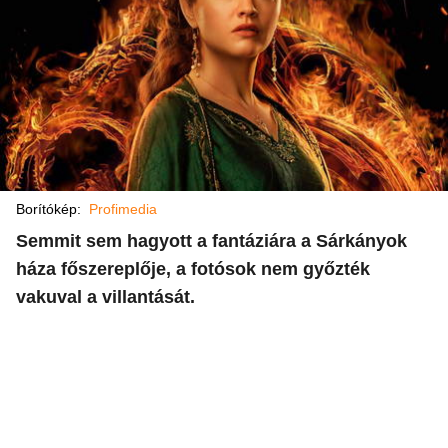
Borítókép:
Profimedia
Semmit sem hagyott a fantáziára a Sárkányok
háza főszereplője, a fotósok nem győzték
vakuval a villantását.