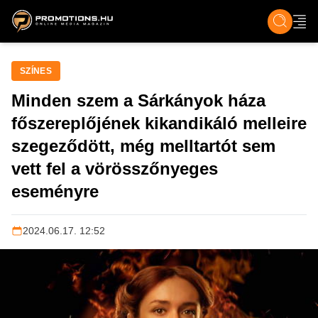
ZENE, FILM & KULT
SPORT
GASZTRO & UTAZÁS
SZÍNES
ÉLET
TECH & TU
SZÍNES
Minden szem a Sárkányok háza
főszereplőjének kikandikáló melleire
szegeződött, még melltartót sem
vett fel a vörösszőnyeges
eseményre
2024.06.17. 12:52