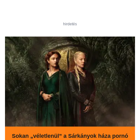
hirdetés
Sokan „véletlenül” a Sárkányok háza pornó