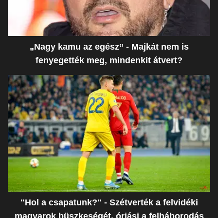
„Nagy kamu az egész” - Majkát nem is
fenyegették meg, mindenkit átvert?
"Hol a csapatunk?" - Szétverték a felvidéki
magyarok büszkeségét, óriási a felháborodás