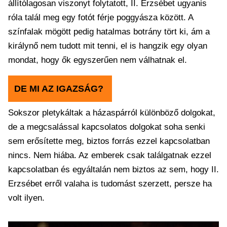
állítólagosan viszonyt folytatott, II. Erzsébet ugyanis
róla talál meg egy fotót férje poggyásza között. A
színfalak mögött pedig hatalmas botrány tört ki, ám a
királynő nem tudott mit tenni, el is hangzik egy olyan
mondat, hogy ők egyszerűen nem válhatnak el.
DE MI AZ IGAZSÁG?
Sokszor pletykáltak a házaspárról különböző dolgokat,
de a megcsalással kapcsolatos dolgokat soha senki
sem erősítette meg, biztos forrás ezzel kapcsolatban
nincs. Nem hiába. Az emberek csak találgatnak ezzel
kapcsolatban és egyáltalán nem biztos az sem, hogy II.
Erzsébet erről valaha is tudomást szerzett, persze ha
volt ilyen.