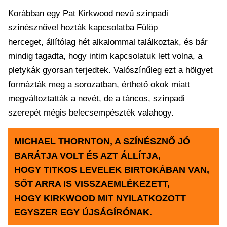
Korábban egy Pat Kirkwood nevű színpadi
színésznővel hozták kapcsolatba Fülöp
herceget, állítólag hét alkalommal találkoztak, és bár
mindig tagadta, hogy intim kapcsolatuk lett volna, a
pletykák gyorsan terjedtek. Valószínűleg ezt a hölgyet
formázták meg a sorozatban, érthető okok miatt
megváltoztatták a nevét, de a táncos, színpadi
szerepét mégis belecsempészték valahogy.
MICHAEL THORNTON, A SZÍNÉSZNŐ JÓ
BARÁTJA VOLT ÉS AZT ÁLLÍTJA,
HOGY TITKOS LEVELEK BIRTOKÁBAN VAN,
SŐT ARRA IS VISSZAEMLÉKEZETT,
HOGY KIRKWOOD MIT NYILATKOZOTT
EGYSZER EGY ÚJSÁGÍRÓNAK.