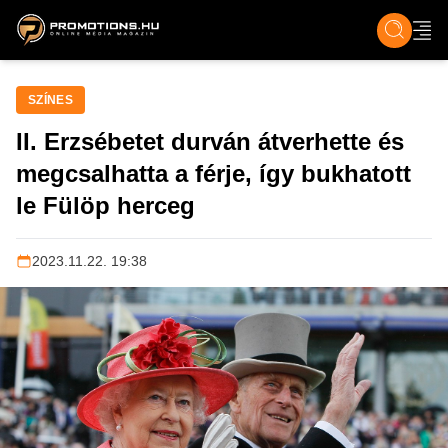
ZENE, FILM & KULT
SPORT
GASZTRO & UTAZÁS
SZÍNES
ÉLET
TECH & TU
SZÍNES
II. Erzsébetet durván átverhette és
megcsalhatta a férje, így bukhatott
le Fülöp herceg
2023.11.22. 19:38