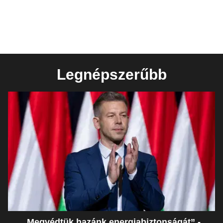
Legnépszerűbb
„Megvédtük hazánk energiabiztonságát” -