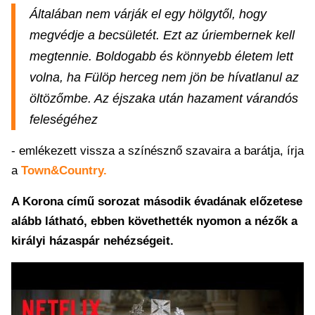
Általában nem várják el egy hölgytől, hogy
megvédje a becsületét. Ezt az úriembernek kell
megtennie. Boldogabb és könnyebb életem lett
volna, ha Fülöp herceg nem jön be hívatlanul az
öltözőmbe. Az éjszaka után hazament várandós
feleségéhez
- emlékezett vissza a színésznő szavaira a barátja, írja
a
Town&Country.
A Korona című sorozat második évadának előzetese
alább látható, ebben követhették nyomon a nézők a
királyi házaspár nehézségeit.