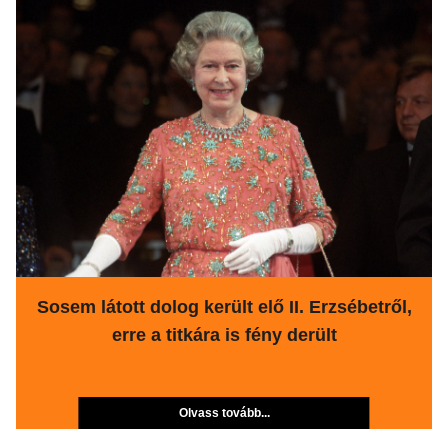
Sosem látott dolog került elő II. Erzsébetről,
erre a titkára is fény derült
Olvass tovább...