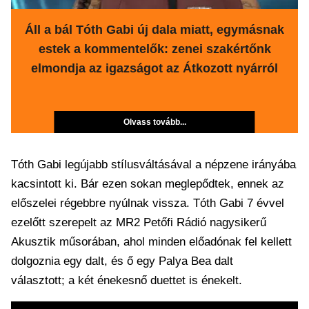
Áll a bál Tóth Gabi új dala miatt, egymásnak
estek a kommentelők: zenei szakértőnk
elmondja az igazságot az Átkozott nyárról
Olvass tovább...
Tóth Gabi legújabb stílusváltásával a népzene irányába
kacsintott ki. Bár ezen sokan meglepődtek, ennek az
előszelei régebbre nyúlnak vissza. Tóth Gabi 7 évvel
ezelőtt szerepelt az MR2 Petőfi Rádió nagysikerű
Akusztik műsorában, ahol minden előadónak fel kellett
dolgoznia egy dalt, és ő egy Palya Bea dalt
választott; a két énekesnő duettet is énekelt.