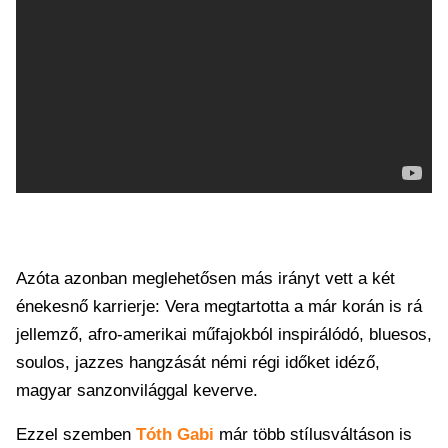
Azóta azonban meglehetősen más irányt vett a két
énekesnő karrierje: Vera megtartotta a már korán is rá
jellemző, afro-amerikai műfajokból inspirálódó, bluesos,
soulos, jazzes hangzását némi régi időket idéző,
magyar sanzonvilággal keverve.
Ezzel szemben
Tóth Gabi
már több stílusváltáson is