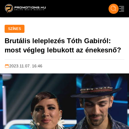
ZENE, FILM & KULT
SPORT
GASZTRO & UTAZÁS
SZÍNES
ÉLET
TECH & TU
SZÍNES
Brutális leleplezés Tóth Gabiról:
most végleg lebukott az énekesnő?
2023.11.07. 16:46