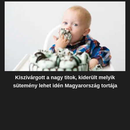
Kiszivárgott a nagy titok, kiderült melyik
sütemény lehet idén Magyarország tortája