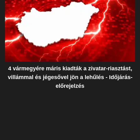
4 vármegyére máris kiadták a zivatar-riasztást,
villámmal és jégesővel jön a lehűlés - Időjárás-
előrejelzés