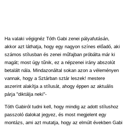
Ha valaki végignéz Tóth Gabi zenei pályafutásán,
akkor azt láthatja, hogy egy nagyon színes előadó, aki
számos stílusban és zenei műfajban próbálta már ki
magát; most úgy tűnik, ez a népzenei irány abszolút
betalált nála. Mindazonáltal sokan azon a véleményen
vannak, hogy a Sztárban sztár leszek! mestere
aszerint alakítja a stílusát, ahogy éppen az aktuális
párja "diktálja neki"-
Tóth Gabiról tudni kell, hogy mindig az adott stílushoz
passzoló dalokat jegyez, és most megjelent egy
montázs, ami azt mutatja, hogy az elmúlt években Gabi