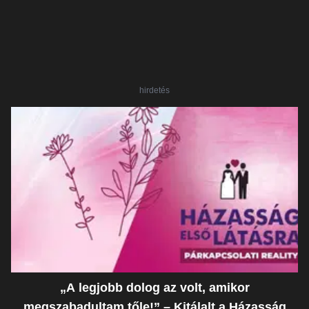
hirdetés
„A legjobb dolog az volt, amikor
megszabadultam tőle!” – Kitálalt a Házasság