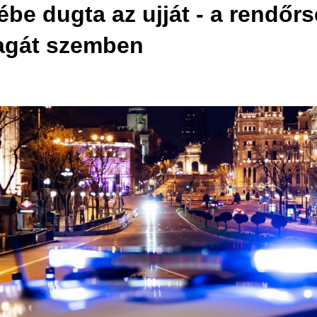
be dugta az ujját - a rendőrs
magát szemben