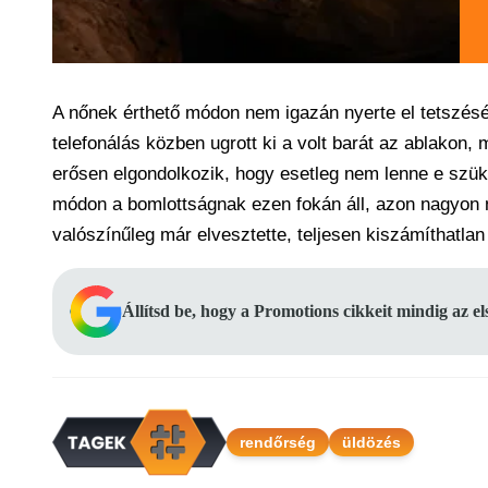
A nőnek érthető módon nem igazán nyerte el tetszését 
telefonálás közben ugrott ki a volt barát az ablakon,
erősen elgondolkozik, hogy esetleg nem lenne e szüks
módon a bomlottságnak ezen fokán áll, azon nagyon n
valószínűleg már elvesztette, teljesen kiszámíthatlan
Állítsd be, hogy a Promotions cikkeit mindig az e
rendőrség
üldözés