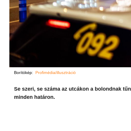
Borítókép:
Profimédia/illusztráció
Se szeri, se száma az utcákon a bolondnak tűn
minden határon.