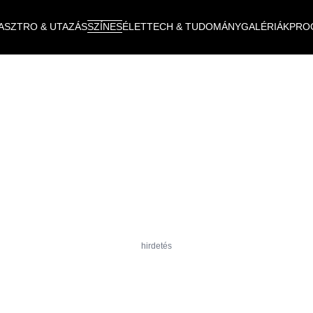
ASZTRO & UTAZÁS
SZÍNES
ÉLET
TECH & TUDOMÁNY
GALÉRIÁK
PRO
hirdetés