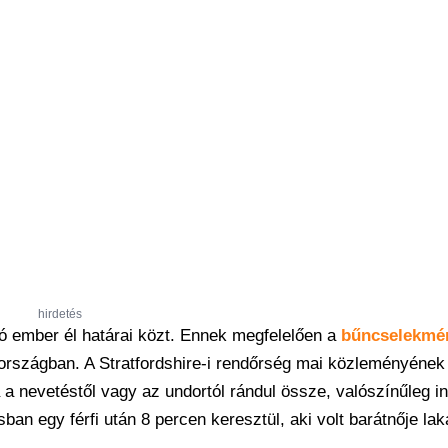
hirdetés
ió ember él határai közt. Ennek megfelelően a
bűncselekmé
országban. A Stratfordshire-i rendőrség mai közleményének
a nevetéstől vagy az undortól rándul össze, valószínűleg i
sban egy férfi után 8 percen keresztül, aki volt barátnője la