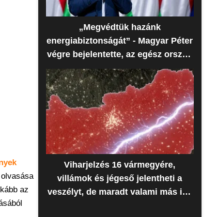
„Megvédtük hazánk
energiabiztonságát” - Magyar Péter
végre bejelentette, az egész ország
erre várt
nyek
Viharjelzés 16 vármegyére,
 olvasása
villámok és jégeső jelentheti a
nkább az
veszélyt, de maradt valami más is -
kásából
Időjárás-előrejelzés