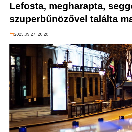
Lefosta, megharapta, seggé
szuperbűnözővel találta 
2023.09.27. 20:20