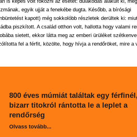
án is képes volt fokozni az esetet: dulakodás alakult ki, me
szmának, egyik ujját a fenekébe dugta. Később, a bírósági
nbüntetést kapott) még sokkolóbb részletek derültek ki: miut
dba piszkított. A család otthon volt, hallotta hogy valami r
szobába sietett, ekkor látta meg az emberi ürüléket szétkenv
totta fel a férfit, közölte, hogy hívja a rendőröket, mire a 
800 éves múmiát találtak egy férfinél
bizarr titokról rántotta le a leplet a
rendőrség
Olvass tovább...