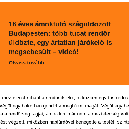
16 éves ámokfutó száguldozott
Budapesten: több tucat rendőr
üldözte, egy ártatlan járókelő is
megsebesült – videó!
Olvass tovább...
ült meztelenül rohant a rendőrök elől, miközben egy tusfürdős
s végül egy bokorban gondolta meghúzni magát. Végül egy he
rfira a rendőrség tagjai, ám ekkor már nem a meztelenség volt
ést végzett, miközben habfürdővel kenegette a testét, szint