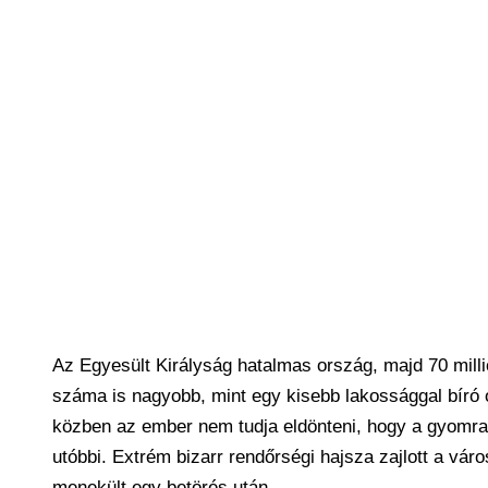
Az Egyesült Királyság hatalmas ország, majd 70 mill
száma is nagyobb, mint egy kisebb lakossággal bíró 
közben az ember nem tudja eldönteni, hogy a gyomra 
utóbbi. Extrém bizarr rendőrségi hajsza zajlott a váro
menekült egy betörés után.