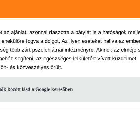
az ajánlat, azonnal riaszotta a bátyját is a hatóságok melle
 menekülőre fogva a dolgot. Az ilyen eseteket hallva az embe
ég több zárt pszcichiátriai intézményre. Akinek az elméje s
ehéz segíteni, az egészséges lelkületért vívott küzdelmet
 ön- és közveszélyes őrült.
lsők között lásd a Google keresőben