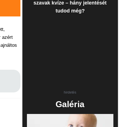
szavak kvíze – hány jelentését
tudod még?
tt,
r azért
ajnáltos
hirdetés
Galéria