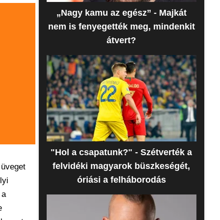
„Nagy kamu az egész” - Majkát
nem is fenyegették meg, mindenkit
átvert?
"Hol a csapatunk?" - Szétverték a
felvidéki magyarok büszkeségét,
 üveget
óriási a felháborodás
lyi
 a
e