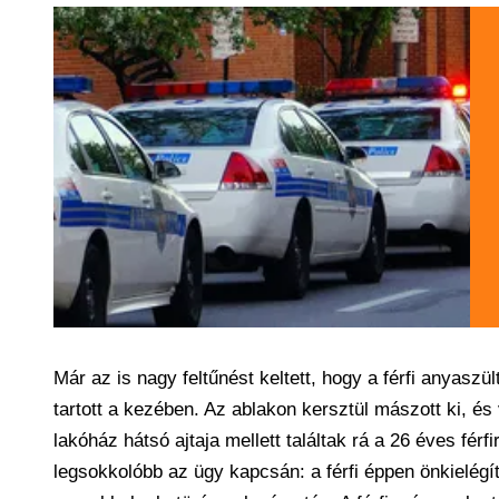
Már az is nagy feltűnést keltett, hogy a férfi anyasz
tartott a kezében. Az ablakon kersztül mászott ki, é
lakóház hátsó ajtaja mellett találtak rá a 26 éves fé
legsokkolóbb az ügy kapcsán: a férfi éppen önkielégít