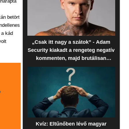
gharapta
án betört
endellenes
e a kád
volt
„Csak itt nagy a szátok” - Adam
Security kiakadt a rengeteg negatív
kommenten, majd brutálisan
beszóltak neki
,
Kvíz: Eltűnőben lévő magyar