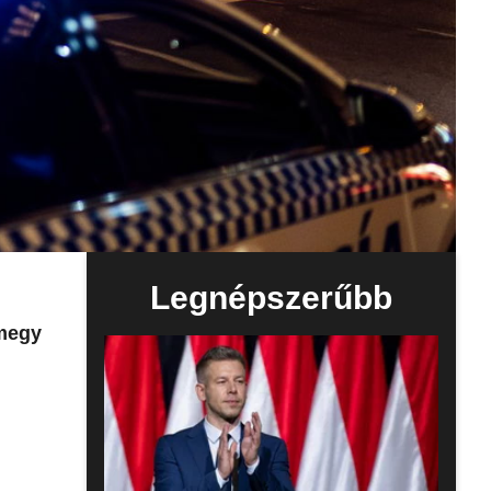
Legnépszerűbb
 megy