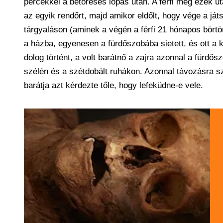
percekkel a betöréses lopás után. A férfi még ezek ut
az egyik rendőrt, majd amikor eldőlt, hogy vége a ját
tárgyaláson (aminek a végén a férfi 21 hónapos börtö
a házba, egyenesen a fürdőszobába sietett, és ott a ká
dolog történt, a volt barátnő a zajra azonnal a fürdő
szélén és a szétdobált ruhákon. Azonnal távozásra szólí
barátja azt kérdezte tőle, hogy lefeküdne-e vele.