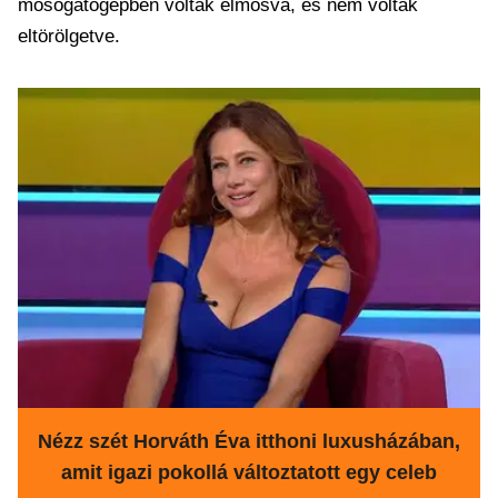
mosogatógépben voltak elmosva, és nem voltak
eltörölgetve.
Nézz szét Horváth Éva itthoni luxusházában,
amit igazi pokollá változtatott egy celeb