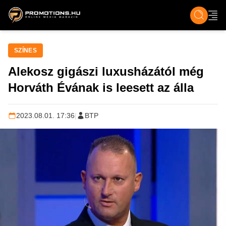
ZENE, FILM & KULT
SPORT
GASZTRO & UTAZÁS
SZÍNES
ÉLET
TECH & TU
SZÍNES
Alekosz gigászi luxusházától még
Horváth Évának is leesett az álla
2023.08.01. 17:36
|
BTP