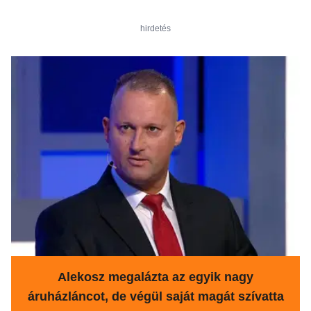
hirdetés
Alekosz megalázta az egyik nagy
áruházláncot, de végül saját magát szívatta