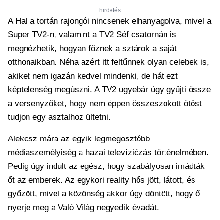
hirdetés
A Hal a tortán rajongói nincsenek elhanyagolva, mivel a
Super TV2-n, valamint a TV2 Séf csatornán is
megnézhetik, hogyan főznek a sztárok a saját
otthonaikban. Néha azért itt feltűnnek olyan celebek is,
akiket nem igazán kedvel mindenki, de hát ezt
képtelenség megúszni. A TV2 ugyebár úgy gyűjti össze
a versenyzőket, hogy nem éppen összeszokott ötöst
tudjon egy asztalhoz ültetni.
Alekosz mára az egyik legmegosztóbb
médiaszemélyiség a hazai televíziózás történelmében.
Pedig úgy indult az egész, hogy szabályosan imádták
őt az emberek. Az egykori reality hős jött, látott, és
győzött, mivel a közönség akkor úgy döntött, hogy ő
nyerje meg a Való Világ negyedik évadát.