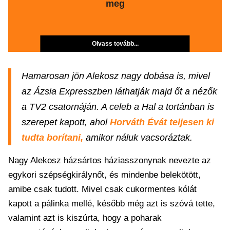
meg
Olvass tovább...
Hamarosan jön Alekosz nagy dobása is, mivel
az Ázsia Expresszben láthatják majd őt a nézők
a TV2 csatornáján. A celeb a Hal a tortánban is
szerepet kapott, ahol
Horváth Évát teljesen ki
tudta borítani,
amikor náluk vacsoráztak.
Nagy Alekosz házsártos háziasszonynak nevezte az
egykori szépségkirálynőt, és mindenbe belekötött,
amibe csak tudott. Mivel csak cukormentes kólát
kapott a pálinka mellé, később még azt is szóvá tette,
valamint azt is kiszúrta, hogy a poharak