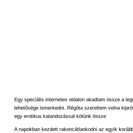
Egy speciális internetes oldalon akadtam össze a le
lehetősége ismerkedni. Régóta szerettem volna kiprób
egy erotikus kalandozással kötünk össze
A napokban kezdett rakoncátlankodni az egyik korább