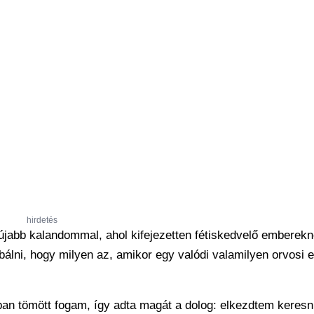
hirdetés
gújabb kalandommal, ahol kifejezetten fétiskedvelő emberek
álni, hogy milyen az, amikor egy valódi valamilyen orvosi el
an tömött fogam, így adta magát a dolog: elkezdtem keresn