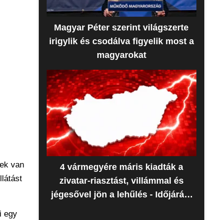
Magyar Péter szerint világszerte
irigylik és csodálva figyelik most a
magyarokat
nek van
4 vármegyére máris kiadták a
látást
zivatar-riasztást, villámmal és
jégesővel jön a lehűlés - Időjárás-
előrejelzés
i egy