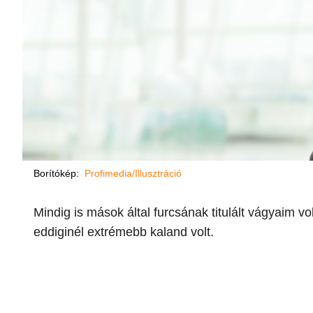
Borítókép:
Profimedia/Illusztráció
Mindig is mások által furcsának titulált vágyaim vol
eddiginél extrémebb kaland volt.