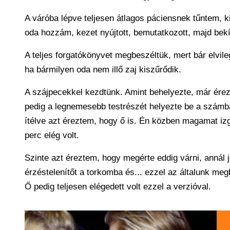
A váróba lépve teljesen átlagos páciensnek tűntem, ki
oda hozzám, kezet nyújtott, bemutatkozott, majd bekí
A teljes forgatókönyvet megbeszéltük, mert bár elvile
ha bármilyen oda nem illő zaj kiszűrődik.
A szájpecekkel kezdtünk. Amint behelyezte, már ére
pedig a legnemesebb testrészét helyezte be a számba
ítélve azt éreztem, hogy ő is. Én közben magamat izg
perc elég volt.
Szinte azt éreztem, hogy megérte eddig várni, annál
érzéstelenítőt a torkomba és... ezzel az általunk megb
Ő pedig teljesen elégedett volt ezzel a verzióval.