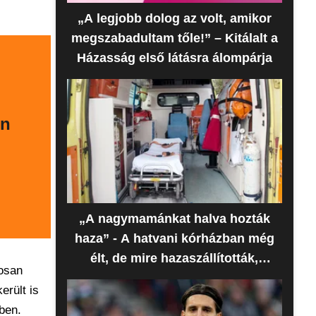
„A legjobb dolog az volt, amikor
megszabadultam tőle!” – Kitálalt a
Házasság első látásra álompárja
en
„A nagymamánkat halva hozták
haza” - A hatvani kórházban még
élt, de mire hazaszállították,
tosan
meghalt az idős nő
erült is
ben.