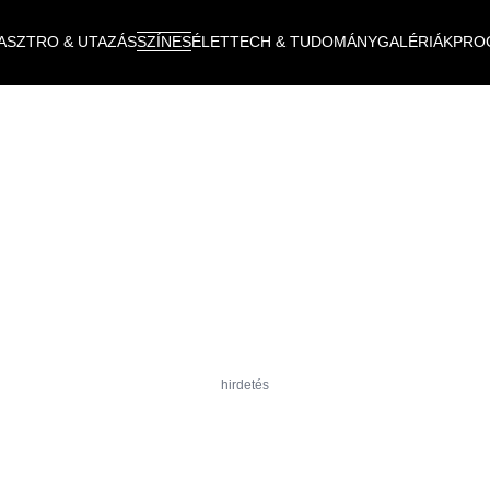
ASZTRO & UTAZÁS
SZÍNES
ÉLET
TECH & TUDOMÁNY
GALÉRIÁK
PRO
hirdetés