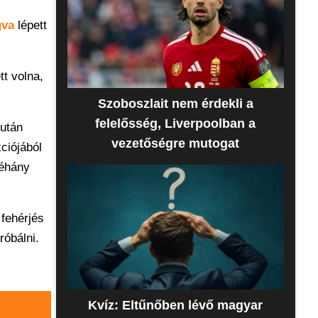
gva
lépett
tt volna,
Szoboszlait nem érdekli a
felelősség, Liverpoolban a
zután
vezetőségre mutogat
ciójából
néhány
 fehérjés
róbálni.
Kvíz: Eltűnőben lévő magyar