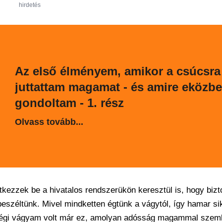
hirdetés
Az első élményem, amikor a csúcsra
juttattam magamat - és amire eközb
gondoltam - 1. rész
Olvass tovább...
entkezzek be a hivatalos rendszerükön keresztül is, hogy biz
széltünk. Mivel mindketten égtünk a vágytól, így hamar sik
, régi vágyam volt már ez, amolyan adósság magammal szem