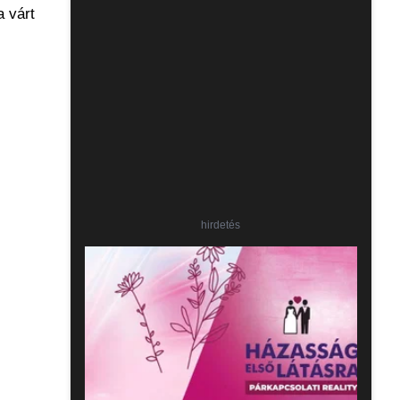
a várt
hirdetés