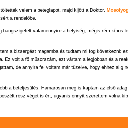
töltették velem a beteglapot, majd kijött a Doktor.
Mosolyo
sért a rendelőbe.
g hangszigetelt valamennyire a helyiség, mégis rém kínos le
ztem a bizsergést magamba és tudtam mi fog következni: e
. Ez volt a fő műsorszám, ezt vártam a legjobban és a reak
attam, de annyira fel voltam már tüzelve, hogy ehhez alig 
 jobb a beteljesülés. Hamarosan meg is kaptam az első adag
eszélt rész véget is ért, ugyanis ennyit szerettem volna kip