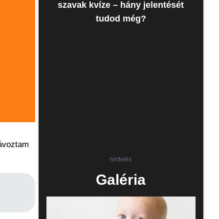
szavak kvíze – hány jelentését
tudod még?
távoztam
hirdetés
Galéria