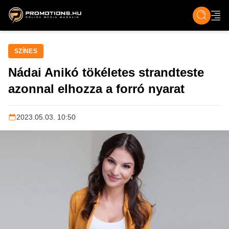
ZENE, FILM & KULT
SPORT
GASZTRO & UTAZÁS
SZÍNES
ÉLET
TECH & TU
SZÍNES
Nádai Anikó tökéletes strandteste
azonnal elhozza a forró nyarat
2023.05.03. 10:50