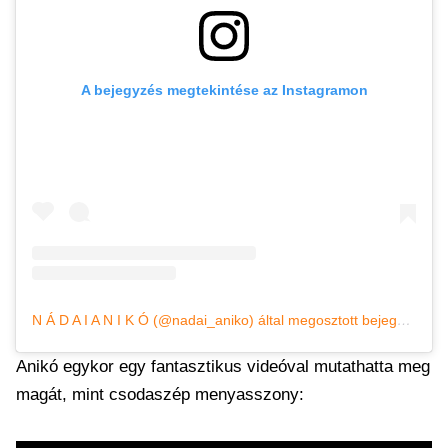
A bejegyzés megtekintése az Instagramon
N Á D A I A N I K Ó (@nadai_aniko) által megosztott bejegyzés
Anikó egykor egy fantasztikus videóval mutathatta meg
magát, mint csodaszép menyasszony: