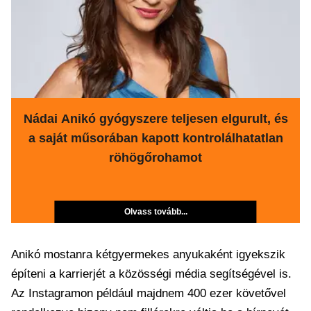
Nádai Anikó gyógyszere teljesen elgurult, és
a saját műsorában kapott kontrolálhatatlan
röhögőrohamot
Olvass tovább...
Anikó mostanra kétgyermekes anyukaként igyekszik
építeni a karrierjét a közösségi média segítségével is.
Az Instagramon például majdnem 400 ezer követővel