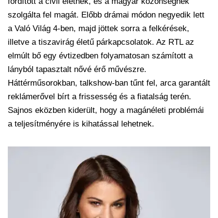
fordított a civil életnek, és a magyar közönségnek
szolgálta fel magát. Előbb drámai módon negyedik lett
a Való Világ 4-ben, majd jöttek sorra a felkérések,
illetve a tiszavirág életű párkapcsolatok. Az RTL az
elmúlt bő egy évtizedben folyamatosan számított a
lányból tapasztalt nővé érő művészre.
Háttérműsorokban, talkshow-ban tűnt fel, arca garantált
reklámerővel bírt a frissesség és a fiatalság terén.
Sajnos eközben kiderült, hogy a magánéleti problémái
a teljesítményére is kihatással lehetnek.