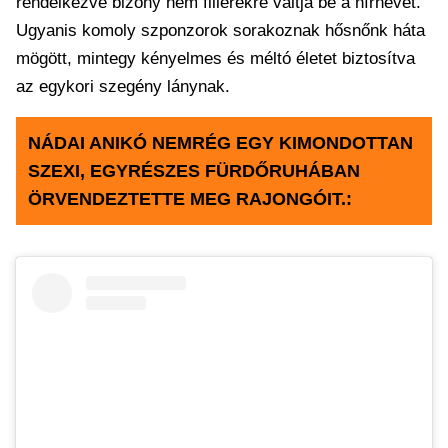
rendelkezve bizony nem fillérekre váltja be a hírnevét.
Ugyanis komoly szponzorok sorakoznak hősnőnk háta
mögött, mintegy kényelmes és méltó életet biztosítva
az egykori szegény lánynak.
NÁDAI ANIKÓ NEMRÉG EGY KIMONDOTTAN
SZEXI, EGYRÉSZES FÜRDŐRUHÁBAN
ÖRVENDEZTETTE MEG RAJONGÓIT.: