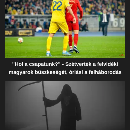
"Hol a csapatunk?" - Szétverték a felvidéki
magyarok büszkeségét, óriási a felháborodás