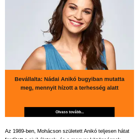
Bevállalta: Nádai Anikó bugyiban mutatta
meg, mennyit hízott a terhesség alatt
Olvass tovább...
Az 1989-ben, Mohácson született Anikó teljesen hátat