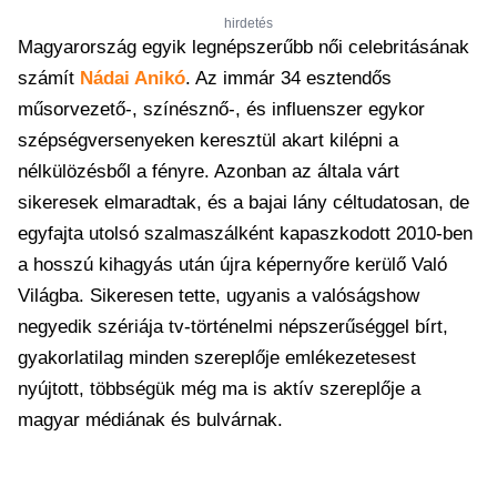
hirdetés
Magyarország egyik legnépszerűbb női celebritásának
számít
Nádai Anikó
. Az immár 34 esztendős
műsorvezető-, színésznő-, és influenszer egykor
szépségversenyeken keresztül akart kilépni a
nélkülözésből a fényre. Azonban az általa várt
sikeresek elmaradtak, és a bajai lány céltudatosan, de
egyfajta utolsó szalmaszálként kapaszkodott 2010-ben
a hosszú kihagyás után újra képernyőre kerülő Való
Világba. Sikeresen tette, ugyanis a valóságshow
negyedik szériája tv-történelmi népszerűséggel bírt,
gyakorlatilag minden szereplője emlékezetesest
nyújtott, többségük még ma is aktív szereplője a
magyar médiának és bulvárnak.