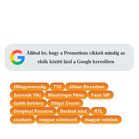
Állítsd be, hogy a Promotions cikkeit mindig az
elsők között lásd a Google keresőben
#Magyarország
TV2
Jóban Rosszban
Szorcsik Viki
Mischinger Péter
Farm VIP
újabb botrány
Völgyi Zsuzsi
Görgényi Fruzsina
Barátok közt
RTL
cicaharc
magyar színésznő
magyar celebek