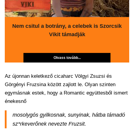
Nem csitul a botrány, a celebek is Szorcsik
Vikit támadják
Olvass tovább...
Az újonnan keletkező cicaharc Völgyi Zsuzsi és
Görgényi Fruzsina között zajlott le. Olyan szinten
egymásnak estek, hogy a Romantic együttesből ismert
énekesnő
mosolygós gyilkosnak, sunyinak, hátba támadó
sz*rkeverőnek nevezte Fruzsit.