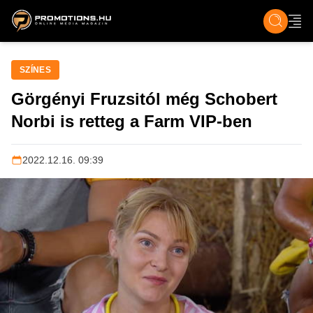
ZENE, FILM & KULT
SPORT
GASZTRO & UTAZÁS
SZÍNES
ÉLET
TECH & TU
SZÍNES
Görgényi Fruzsitól még Schobert
Norbi is retteg a Farm VIP-ben
2022.12.16. 09:39