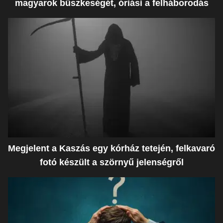
magyarok büszkeségét, óriási a felháborodás
Megjelent a Kaszás egy kórház tetején, felkavaró
fotó készült a szörnyű jelenségről