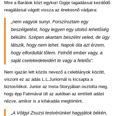
Mire a Barátok közt egykori Gigije tagadással kezdődő
reagálással vágott vissza az énekesnő vádjaira:
„nem vagyok sunyi. Forszíroztam egy
beszélgetést, hogy legyen egy utolsó lehetőség
békülni. Szépen akartam beszélni veled, de úgy
látszik, hogy nem lehet. Napok óta azt érzem,
hogy elfordultál tőlem. Felnőtt ember vagy, a
saját cselekedeteidért te vagy a felelős”.
Nem igazán lett közös nevező a celeblányok között,
viszont ez az adás L.L.Juniornál is kicsapta a
biztosítékot. Junior az Insta-Storyjában osztotta meg,
hogy épp Fatimával ült az autóban az említett adást
nézve, amikor is a kifakadás megtörtént.
„A Völgyi Zsuzsi testvérünket hagyjátok békén,