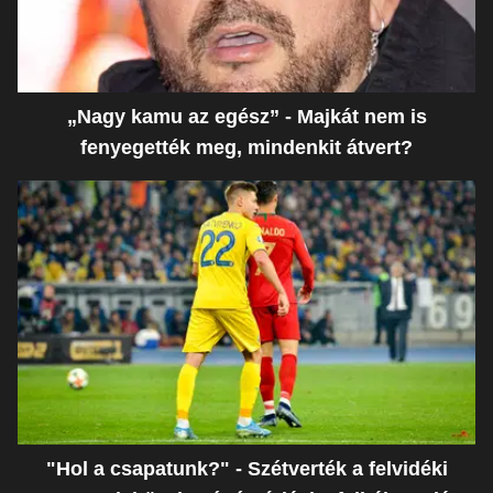
„Nagy kamu az egész” - Majkát nem is
fenyegették meg, mindenkit átvert?
"Hol a csapatunk?" - Szétverték a felvidéki