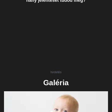
hány jelentését tudod még?
hirdetés
Galéria