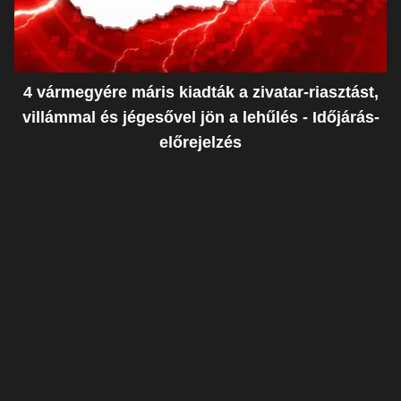
4 vármegyére máris kiadták a zivatar-riasztást,
villámmal és jégesővel jön a lehűlés - Időjárás-
előrejelzés