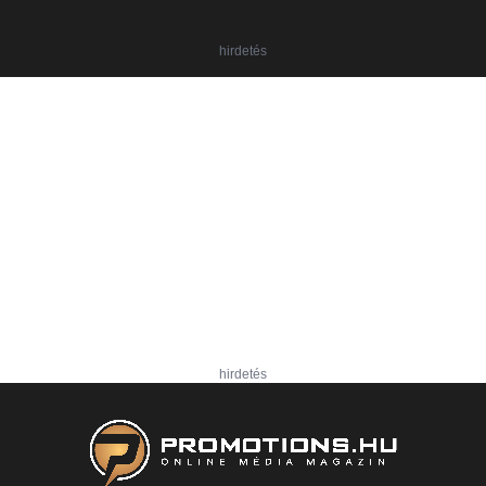
hirdetés
hirdetés