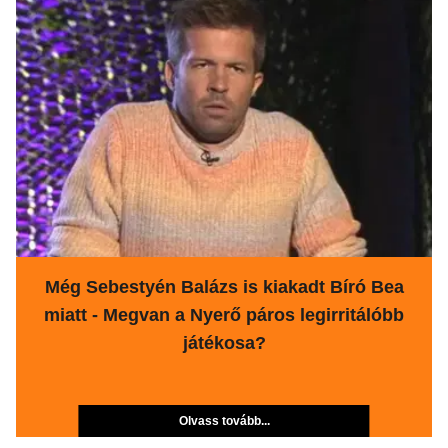
Még Sebestyén Balázs is kiakadt Bíró Bea
miatt - Megvan a Nyerő páros legirritálóbb
játékosa?
Olvass tovább...