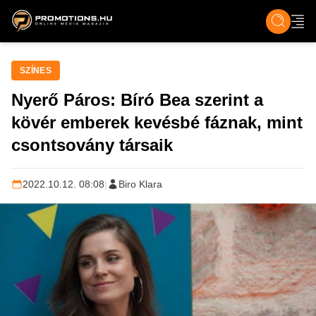
ZENE, FILM & KULT
SPORT
GASZTRO & UTAZÁS
SZÍNES
ÉLET
TECH & TU
SZÍNES
Nyerő Páros: Bíró Bea szerint a
kövér emberek kevésbé fáznak, mint
csontsovány társaik
2022.10.12. 08:08
|
Biro Klara