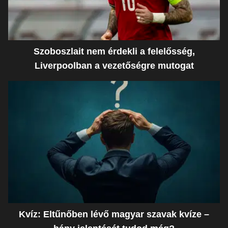
Szoboszlait nem érdekli a felelősség,
Liverpoolban a vezetőségre mutogat
Kvíz: Eltűnőben lévő magyar szavak kvíze –