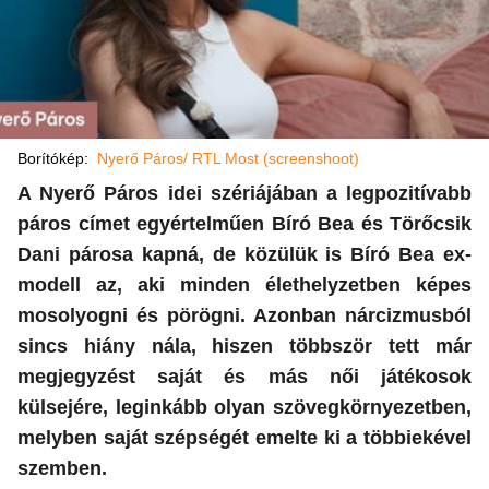
Borítókép:
Nyerő Páros/ RTL Most (screenshoot)
A Nyerő Páros idei szériájában a legpozitívabb
páros címet egyértelműen Bíró Bea és Törőcsik
Dani párosa kapná, de közülük is Bíró Bea ex-
modell az, aki minden élethelyzetben képes
mosolyogni és pörögni. Azonban nárcizmusból
sincs hiány nála, hiszen többször tett már
megjegyzést saját és más női játékosok
külsejére, leginkább olyan szövegkörnyezetben,
melyben saját szépségét emelte ki a többiekével
szemben.