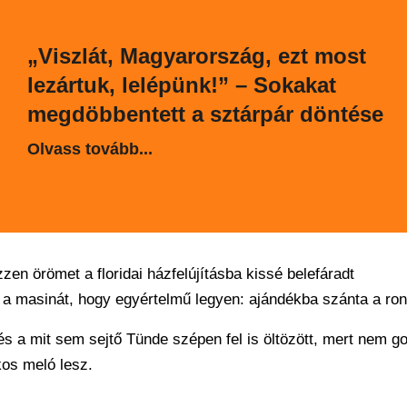
„Viszlát, Magyarország, ezt most
lezártuk, lelépünk!” – Sokakat
megdöbbentett a sztárpár döntése
Olvass tovább...
zen örömet a floridai házfelújításba kissé belefáradt
 a masinát, hogy egyértelmű legyen: ajándékba szánta a ron
és a mit sem sejtő Tünde szépen fel is öltözött, mert nem go
kos meló lesz.