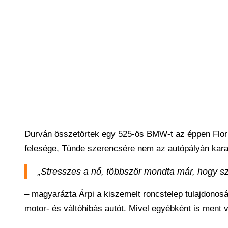
Durván összetörtek egy 525-ös BMW-t az éppen Flori
felesége, Tünde szerencsére nem az autópályán ka
„Stresszes a nő, többször mondta már, hogy sz
– magyarázta Árpi a kiszemelt roncstelep tulajdonosán
motor- és váltóhibás autót. Mivel egyébként is ment 