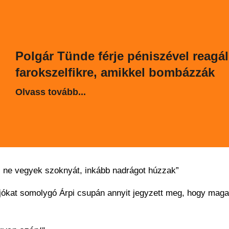
Polgár Tünde férje péniszével reagál
farokszelfikre, amikkel bombázzák
Olvass tovább...
, ne vegyek szoknyát, inkább nadrágot húzzak”
jókat somolygó Árpi csupán annyit jegyzett meg, hogy mag