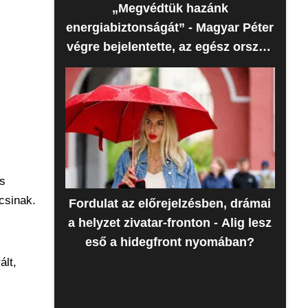
„Megvédtük hazánk
energiabiztonságát” - Magyar Péter
végre bejelentette, az egész ország
erre várt
s
csinak.
Fordulat az előrejelzésben, drámai
a helyzet zivatar-fronton - Alig lesz
eső a hidegfront nyomában?
ált,