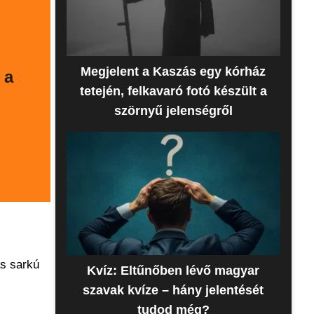
Megjelent a Kaszás egy kórház
 a
tetején, felkavaró fotó készült a
szörnyű jelenségről
as sarkú
Kvíz: Eltűnőben lévő magyar
szavak kvíze – hány jelentését
tudod még?