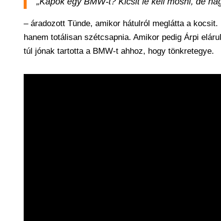
„Kapok egy BMW-t? Kicsit le kell mosni, de na
– áradozott Tünde, amikor hátulról meglátta a kocsit.
hanem totálisan szétcsapnia. Amikor pedig Árpi eláru
túl jónak tartotta a BMW-t ahhoz, hogy tönkretegye.