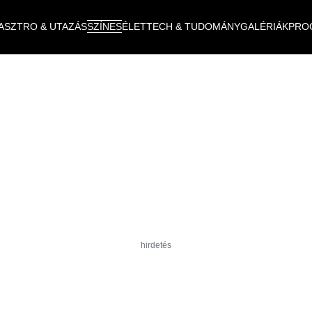
ASZTRO & UTAZÁS
SZÍNES
ÉLET
TECH & TUDOMÁNY
GALÉRIÁK
PRO
hirdetés