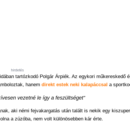
hirdetés
dában tartózkodó Polgár Árpiék. Az egykori műkereskedő é
ramboloztak, hanem
direkt estek neki kalapáccsal
a sportko
ívesen vezetné le így a feszültséget”
ak, aki némi fejvakargatás után talált is nekik egy kiszuper
volna a zúzóba, nem volt különösebben kár érte.