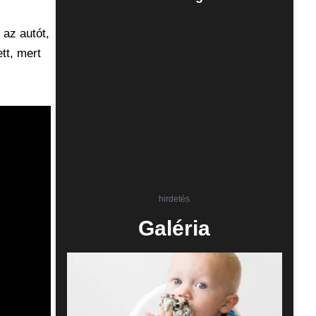
 az autót,
tt, mert
hirdetés
Galéria