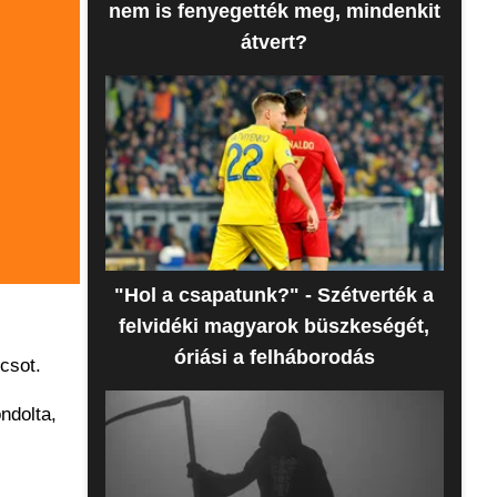
nem is fenyegették meg, mindenkit
átvert?
"Hol a csapatunk?" - Szétverték a
felvidéki magyarok büszkeségét,
óriási a felháborodás
csot.
ndolta,