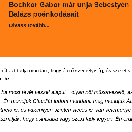
Bochkor Gábor már unja Sebestyén
Balázs poénkodásait
Olvass tovább...
ről azt tudja mondani, hogy átütő személyiség, és szeretik
 ide.
a most tévét veszel alapul – olyan női műsorvezető, ak
ég. Én mondjuk Claudiát tudom mondani, meg mondjuk Á
ethető is, és valamilyen szinten vicces is, van véleménye 
asználják, hogy csinibaba vagy szexi lady legyen. Én örü