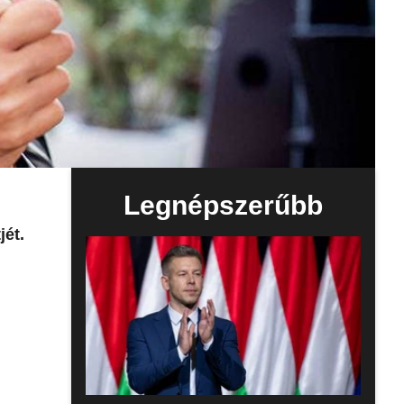
Legnépszerűbb
jét.