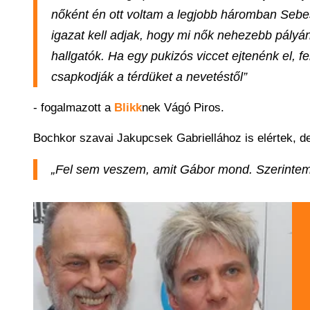
nőként én ott voltam a legjobb háromban Sebes
igazat kell adjak, hogy mi nők nehezebb pályá
hallgatók. Ha egy pukizós viccet ejtenénk el, f
csapkodják a térdüket a nevetéstől”
- fogalmazott a
Blikk
nek Vágó Piros.
Bochkor szavai Jakupcsek Gabriellához is elértek, d
„Fel sem veszem, amit Gábor mond. Szerintem c