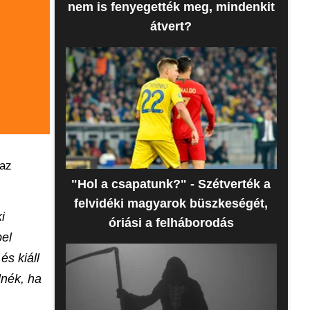
nem is fenyegették meg, mindenkit
átvert?
 az
"Hol a csapatunk?" - Szétverték a
felvidéki magyarok büszkeségét,
i
óriási a felháborodás
bel
és kiáll
lnék, ha