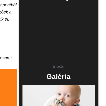
empontból
zőek a
k el,
posan!”
hirdetés
Galéria