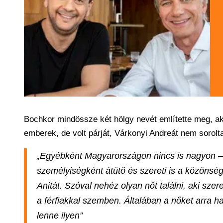
Bochkor mindössze két hölgy nevét említette meg, aki
emberek, de volt párját, Várkonyi Andreát nem sorolta
„Egyébként Magyarországon nincs is nagyon – h
személyiségként átütő és szereti is a közöns
Anitát. Szóval nehéz olyan nőt találni, aki szer
a férfiakkal szemben. Általában a nőket arra h
lenne ilyen”