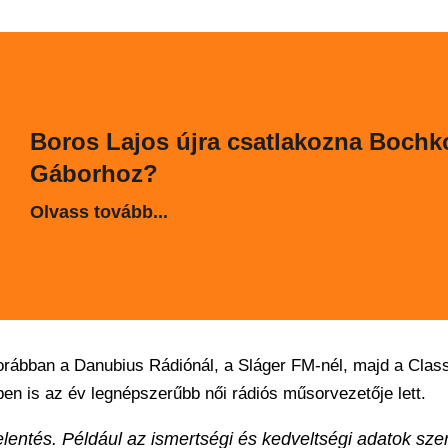
Boros Lajos újra csatlakozna Bochk
Gáborhoz?
Olvass tovább...
orábban a Danubius Rádiónál, a Sláger FM-nél, majd a Clas
ben is az év legnépszerűbb női rádiós műsorvezetője lett.
elentés. Például az ismertségi és kedveltségi adatok szer