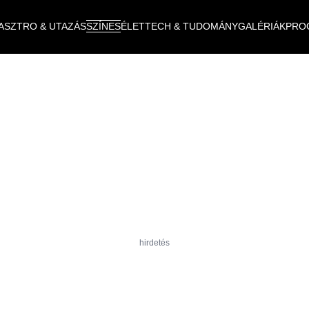
ASZTRO & UTAZÁS
SZÍNES
ÉLET
TECH & TUDOMÁNY
GALÉRIÁK
PRO
hirdetés