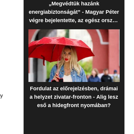
„Megvédtük hazánk
energiabiztonságát” - Magyar Péter
végre bejelentette, az egész ország
erre várt
Fordulat az előrejelzésben, drámai
gy
a helyzet zivatar-fronton - Alig lesz
eső a hidegfront nyomában?