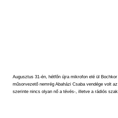
Augusztus 31-én, hétfőn újra mikrofon elé ül Bochkor 
műsorvezető nemrég Abaházi Csaba vendége volt az 
szerinte nincs olyan nő a tévés-, illetve a rádiós sz