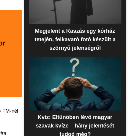
Megjelent a Kaszás egy kórház
tetején, felkavaró fotó készült a
or
szörnyű jelenségről
s FM-nél
Kvíz: Eltűnőben lévő magyar
szavak kvíze – hány jelentését
int
tudod még?