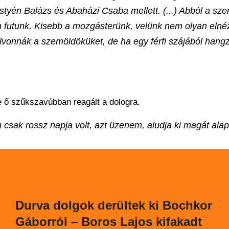
tyén Balázs és Abaházi Csaba mellett. (...) Abból a sz
n futunk. Kisebb a mozgásterünk, velünk nem olyan elné
elvonnák a szemöldöküket, de ha egy férfi szájából hangzi
e ő szűkszavúbban reagált a dologra.
sak rossz napja volt, azt üzenem, aludja ki magát ala
Durva dolgok derültek ki Bochkor
Gáborról – Boros Lajos kifakadt