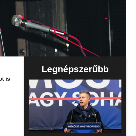
Legnépszerűbb
t is