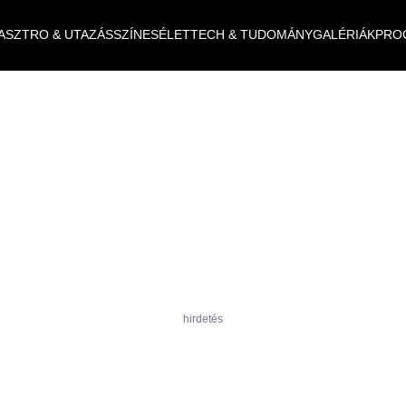
ASZTRO & UTAZÁS
SZÍNES
ÉLET
TECH & TUDOMÁNY
GALÉRIÁK
PRO
hirdetés