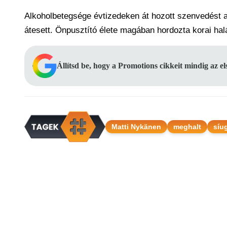
Alkoholbetegsége évtizedeken át hozott szenvedést a
átesett. Önpusztító élete magában hordozta korai halál
Állítsd be, hogy a Promotions cikkeit mindig az e
Matti Nykänen
meghalt
síu