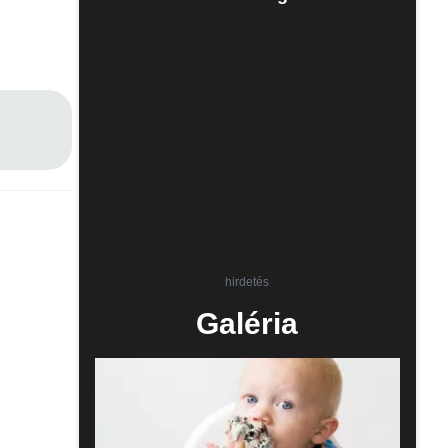
hirdetés
Galéria