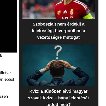
Szoboszlait nem érdekli a
felelősség, Liverpoolban a
vezetőségre mutogat
ak
illetve
án ebből
Kvíz: Eltűnőben lévő magyar
iszen
szavak kvíze – hány jelentését
tudod még?