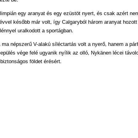
limpián egy aranyat és egy ezüstöt nyert, és csak azért ne
vvel később már volt, így Calgaryból három aranyat hozott
lénnyel uralkodott a sportágban.
a ma népszerű V-alakú síléctartás volt a nyerő, hanem a p
 repülés vége felé ugyanik nyílik az olló, Nykänen lécei távo
biztonságos földet érésért.