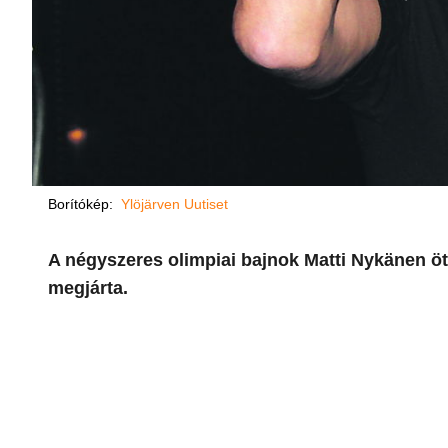
Borítókép:
Ylöjärven Uutiset
A négyszeres olimpiai bajnok Matti Nykänen ötv
megjárta.