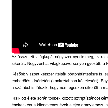
Az összetett világkupát négyszer nyerte meg, ez raj
sikerült. Negyvenhat világkupaversenyen győzött, a
Később viszont kétszer ítélték börtönbüntetésre is, sú
emberölés kísérletért (konkrétabban késelésért). Egy
a számból is látszik, hogy nem egészen sikerült a m
Kisiklott élete során többek között sztriptíztáncosként
énekesként a kilencvenes évek elején aranylemezt i