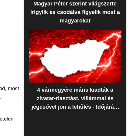
Magyar Péter szerint világszerte
irigylik és csodálva figyelik most a
magyarokat
rad, most
4 vármegyére máris kiadták a
a
zivatar-riasztást, villámmal és
jégesővel jön a lehűlés - Időjárás-
előrejelzés
etelen