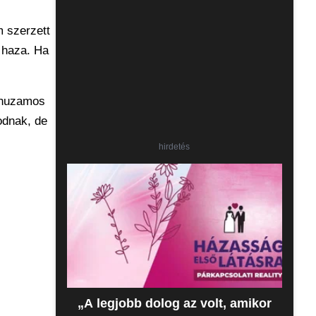
m szerzett
 haza. Ha
árhuzamos
lodnak, de
hirdetés
„A legjobb dolog az volt, amikor