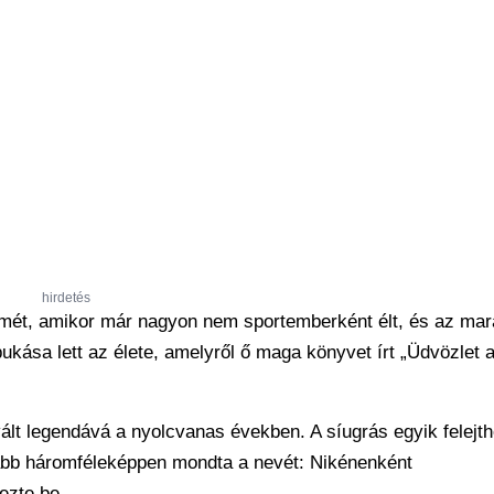
hirdetés
ismét, amikor már nagyon nem sportemberként élt, és az ma
kása lett az élete, amelyről ő maga könyvet írt „Üdvözlet 
lt legendává a nyolcvanas években. A síugrás egyik felejth
ább háromféleképpen mondta a nevét: Nikénenként
jezte be.