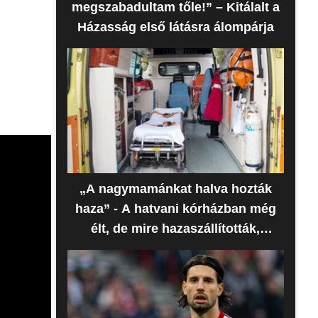
megszabadultam tőle!” – Kitálalt a
Házasság első látásra álompárja
„A nagymamánkat halva hozták
haza” - A hatvani kórházban még
élt, de mire hazaszállították,
meghalt az idős nő