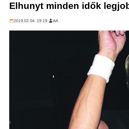
Elhunyt minden idők legjob
2019.02.04. 19:19
|
AA