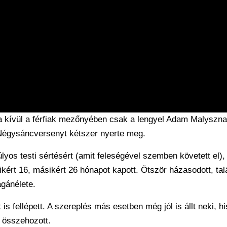
ta kívül a férfiak mezőnyében csak a lengyel Adam Malyszn
 Négysáncversenyt kétszer nyerte meg.
lyos testi sértésért (amit feleségével szemben követett el), 
ikért 16, másikért 26 hónapot kapott. Ötször házasodott, tal
agánélete.
 is fellépett. A szereplés más esetben még jól is állt neki, h
s összehozott.