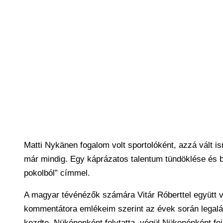
Matti Nykänen fogalom volt sportolóként, azzá vált 
már mindig. Egy káprázatos talentum tündöklése és bu
pokolból” címmel.
A magyar tévénézők számára Vitár Róberttel együtt vá
kommentátora emlékeim szerint az évek során legal
kezdte, Nükénenként folytatta, végül Nükenénként fe