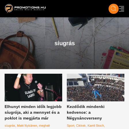
ZENE, FILM & KULT
SPORT
GASZTRO & UTAZÁS
SZÍNES
ÉLET
TECH & TU
síugrás
Elhunyt minden idők legjobb
Kezdődik mindenki
síugrója, aki a mennyet és a
kedvence: a
poklot is megjárta már
Négysáncverseny
síugrás
Matti Nykänen
meghalt
Sport
Cikkek
Kamil Stoch