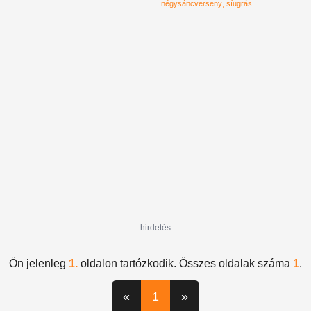
négysáncverseny
síugrás
hirdetés
Ön jelenleg
1.
oldalon tartózkodik. Összes oldalak száma
1
.
«
1
»