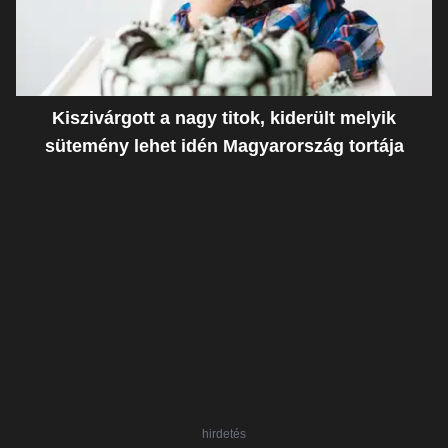
Kiszivárgott a nagy titok, kiderült melyik
sütemény lehet idén Magyarország tortája
hirdetés