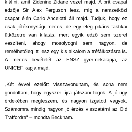
kiállni, amit Zidenine Zidane vezet majd. A brit csapat
edzője Sir Alex Ferguson lesz, míg a nemzetközi
csapat élén Carlo Ancelotti áll majd. Tudjuk, hogy ez
csak jótékonysági meccs, de egy elég pikáns taktikai
ütközetre van kilátás, mert egyik edző sem szeret
veszíteni, ahogy mosolyogni sem nagyon, de
remélhetőleg itt lesz egy kis alkalom a tréfálkozásra is.
A meccs bevételét az ENSZ gyermekalapja, az
UNICEF kapja majd.
„Két évvel ezelőtt visszavonultam, és soha nem
gondoltam, hogy egyszer újra játszani fogok. A jó ügy
érdekében megteszem, és nagyon izgatott vagyok.
Számomra mindig nagyon jó érzés visszatérni az Old
Traffordra" – mondta Beckham.