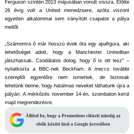
Ferguson szintén 2013 májusában vonult vissza. Előtte
26 évig volt a United menedzsere, azóta viszont
egyetlen alkalommal sem irányított csapatot a pálya
mellől.
„Számomra ő már hosszú évek óta egy apafigura, aki
lehetőséget adott, hogy a Manchester Unitedban
játszhassak. Csodálatos dolog, hogy ő is ott lesz" –
nyilatkozta a BBC-nek Beckham. A meccs további
szereplői egyenlőre nem ismertek, de biztosak
lehetünk benne, hogy hatalmas neveket láthatunk újra a
pályán. A mérkőzés november 14-én, szombaton kerül
majd megrendezésre.
Állítsd be, hogy a Promotions cikkeit mindig az
elsők között lásd a Google keresőben