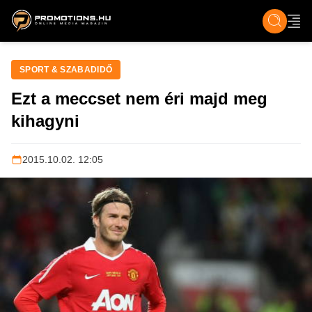
ZENE, FILM & KULT
SPORT
GASZTRO & UTAZÁS
SZÍNES
ÉLET
TECH & TU
SPORT & SZABADIDŐ
Ezt a meccset nem éri majd meg
kihagyni
2015.10.02. 12:05