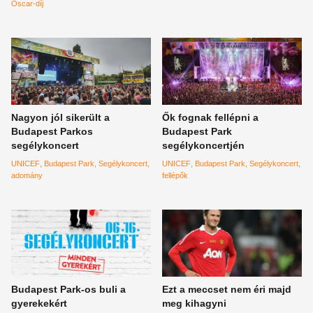
Oscar-díj
Nagyon jól sikerült a
Ők fognak fellépni a
Budapest Parkos
Budapest Park
segélykoncert
segélykoncertjén
UNICEF
Budapest Park
Segélykoncert
UNICEF
Budapest Park
Segélykoncert
adomány
fellépők
Budapest Park-os buli a
Ezt a meccset nem éri majd
gyerekekért
meg kihagyni