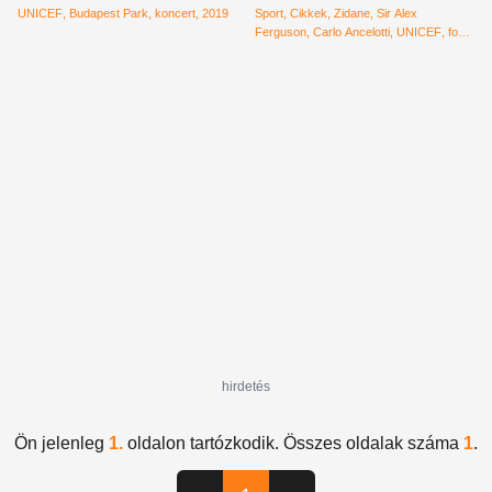
UNICEF
Budapest Park
koncert
2019
Sport
Cikkek
Zidane
Sir Alex
Ferguson
Carlo Ancelotti
UNICEF
foci
jótékonysági meccs
Old Trafford
David
Beckham
hirdetés
Ön jelenleg
1.
oldalon tartózkodik. Összes oldalak száma
1
.