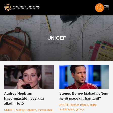
ZENE, FILM & KULT
SPORT
GASZTRO & UTAZÁS
SZÍNES
ÉLET
TECH & TU
UNICEF
Audrey Hepburn
Istenes Bence kiakadt: „Nem
hasonmásától leesik az
menő másokat bántani!”
állad! - fotó
UNICEF
Istenes Bence
online
bántalmazás
gyerek
UNICEF
Audrey Hepburn
Aurora Jade