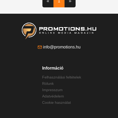
«
1
»
info@promotions.hu
Információ
Felhasználási feltételek
Rólunk
Impresszum
Adatvédelem
Cookie használat