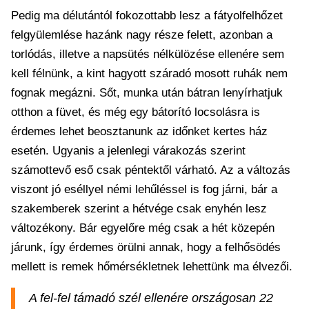
Pedig ma délutántól fokozottabb lesz a fátyolfelhőzet
felgyülemlése hazánk nagy része felett, azonban a
torlódás, illetve a napsütés nélkülözése ellenére sem
kell félnünk, a kint hagyott száradó mosott ruhák nem
fognak megázni. Sőt, munka után bátran lenyírhatjuk
otthon a füvet, és még egy bátorító locsolásra is
érdemes lehet beosztanunk az időnket kertes ház
esetén. Ugyanis a jelenlegi várakozás szerint
számottevő eső csak péntektől várható. Az a változás
viszont jó eséllyel némi lehűléssel is fog járni, bár a
szakemberek szerint a hétvége csak enyhén lesz
változékony. Bár egyelőre még csak a hét közepén
járunk, így érdemes örülni annak, hogy a felhősödés
mellett is remek hőmérsékletnek lehettünk ma élvezői.
A fel-fel támadó szél ellenére országosan 22