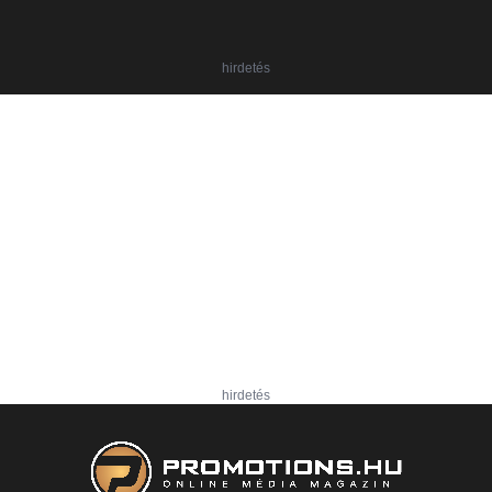
hirdetés
hirdetés