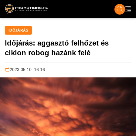
ZENE, FILM & KULT
SPORT
GASZTRO & UTAZÁS
SZÍNES
ÉLET
TECH & TU
IDŐJÁRÁS
Időjárás: aggasztó felhőzet és
ciklon robog hazánk felé
2023.05.10. 16:16