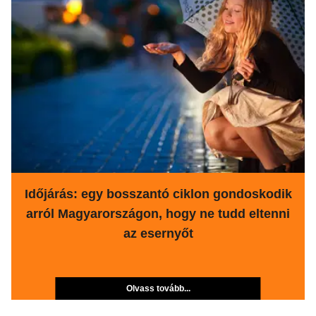
Időjárás: egy bosszantó ciklon gondoskodik
arról Magyarországon, hogy ne tudd eltenni
az esernyőt
Olvass tovább...