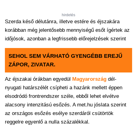
hirdetés
Szerda késő délutánra, illetve estére és éjszakára
korábban még jelentősebb mennyiségű esőt ígértek az
időjósok, azonban a legfrissebb előrejelzések szerint
SEHOL SEM VÁRHATÓ GYENGÉBB EREJŰ
ZÁPOR, ZIVATAR.
Az éjszakai órákban egyedül
Magyarország
dél-
nyugati határszélét csípheti a hazánk mellett éppen
elsodródó frontrendszer széle, ebből lehet elvétve
alacsony intenzitású esőzés. A met.hu jóslata szerint
az országos esőzés esélye szerdáról csütörtök
reggelre egyenlő a nulla százalékkal.