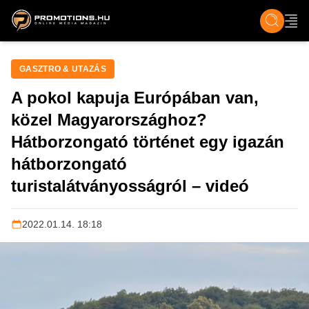
ZENE, FILM & KULT
SPORT
GASZTRO & UTAZÁS
SZÍNES
ÉLET
TECH & TU
GASZTRO & UTAZÁS
A pokol kapuja Európában van,
közel Magyarországhoz?
Hátborzongató történet egy igazán
hátborzongató
turistalátványosságról – videó
2022.01.14. 18:18