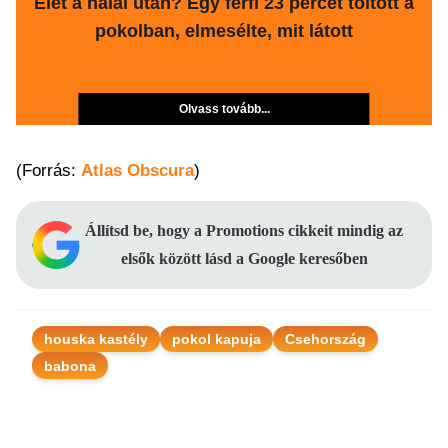
Élet a halál után? Egy férfi 23 percet töltött a
pokolban, elmesélte, mit látott
Olvass tovább...
(Forrás:
Atlas Obscura
)
Állítsd be, hogy a Promotions cikkeit mindig az
elsők között lásd a Google keresőben
houska kastély
pokol kapuja
Csehország
babona