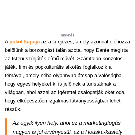
hirdetés
A
pokol kapuja
az a kifejezés, amely azonnal előhozza
belőlünk a borzongást talán azóta, hogy Dante megírta
az Isteni színjáték című művét. Számtalan konzolos
játék, film és popkulturális alkotás foglalkozik a
témával, amely néha olyannyira átcsap a valóságba,
hogy egyes helyeket ki is jelölnek a turistáknak a
világban, ahol azzal az ígérettel csalogatják őket oda,
hogy elképesztően izgalmas látványosságban lehet
részük.
Az egyik ilyen hely, ahol ez a marketingfogás
nagyon is jól érvényesül, az a Houska-kastély