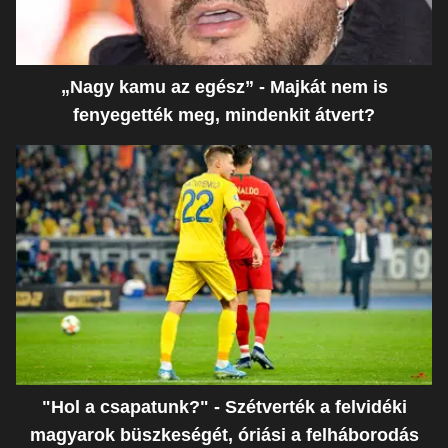
„Nagy kamu az egész” - Majkát nem is
fenyegették meg, mindenkit átvert?
"Hol a csapatunk?" - Szétverték a felvidéki
magyarok büszkeségét, óriási a felháborodás