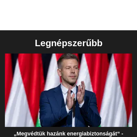
Legnépszerűbb
„Megvédtük hazánk energiabiztonságát” -