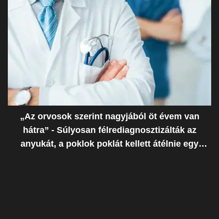
„Az orvosok szerint nagyjából öt évem van
hátra” - Súlyosan félrediagnosztizálták az
anyukát, a poklok poklát kellett átélnie egy
ostoba hiba miatt