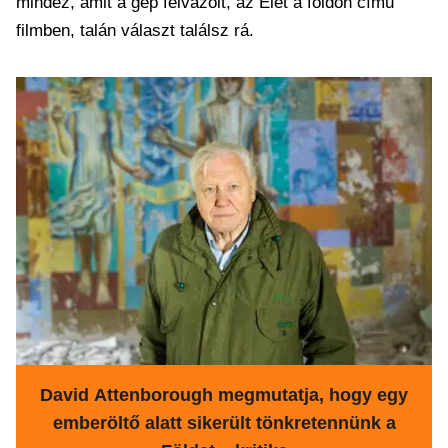
mindez, amit a gép felvázolt, az Élet a földön című
filmben, talán választ találsz rá.
David Attenborough megmutatja, hogy egy
emberöltő alatt sikerült tönkretennünk a