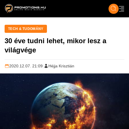
ZENE, FILM & KULT
SPORT
GASZTRO & UTAZÁS
SZÍNES
ÉLET
TECH & TU
TECH & TUDOMÁNY
30 éve tudni lehet, mikor lesz a
világvége
2020.12.07. 21:09
|
Héjja Krisztián