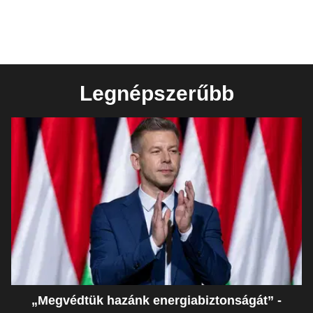
Legnépszerűbb
„Megvédtük hazánk energiabiztonságát” -