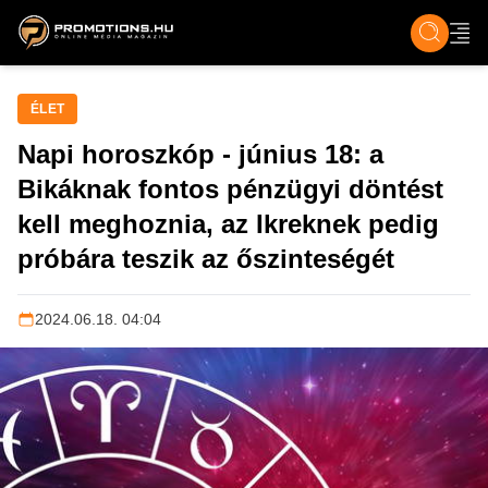
ZENE, FILM & KULT
SPORT
GASZTRO & UTAZÁS
SZÍNES
ÉLET
TECH & TU
ÉLET
Napi horoszkóp - június 18: a
Bikáknak fontos pénzügyi döntést
kell meghoznia, az Ikreknek pedig
próbára teszik az őszinteségét
2024.06.18. 04:04