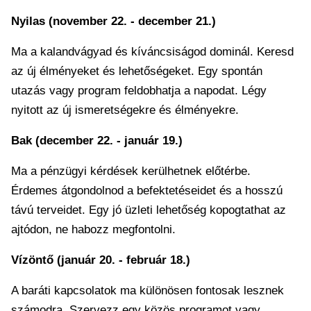
Nyilas (november 22. - december 21.)
Ma a kalandvágyad és kíváncsiságod dominál. Keresd
az új élményeket és lehetőségeket. Egy spontán
utazás vagy program feldobhatja a napodat. Légy
nyitott az új ismeretségekre és élményekre.
Bak (december 22. - január 19.)
Ma a pénzügyi kérdések kerülhetnek előtérbe.
Érdemes átgondolnod a befektetéseidet és a hosszú
távú terveidet. Egy jó üzleti lehetőség kopogtathat az
ajtódon, ne habozz megfontolni.
Vízöntő (január 20. - február 18.)
A baráti kapcsolatok ma különösen fontosak lesznek
számodra. Szervezz egy közös programot vagy