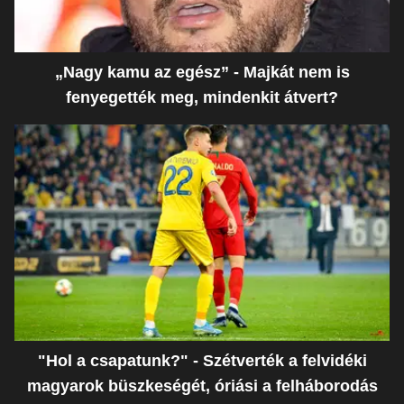
„Nagy kamu az egész” - Majkát nem is
fenyegették meg, mindenkit átvert?
"Hol a csapatunk?" - Szétverték a felvidéki
magyarok büszkeségét, óriási a felháborodás