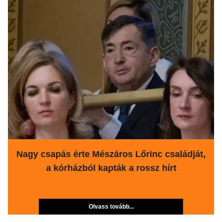
Nagy csapás érte Mészáros Lőrinc családját,
a kórházból kapták a rossz hírt
Olvass tovább...