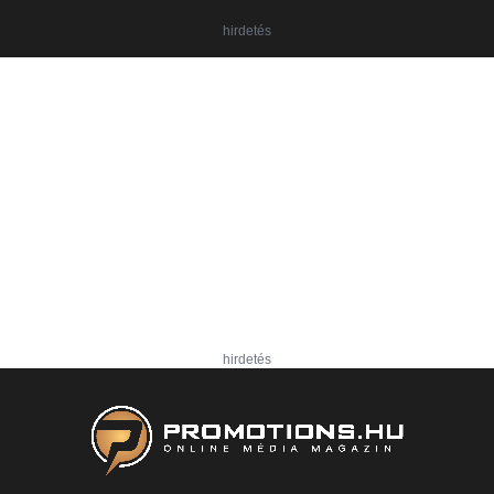
hirdetés
hirdetés