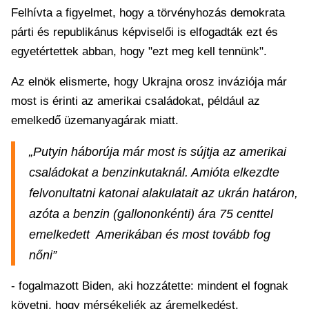
Felhívta a figyelmet, hogy a törvényhozás demokrata
párti és republikánus képviselői is elfogadták ezt és
egyetértettek abban, hogy "ezt meg kell tennünk".
Az elnök elismerte, hogy Ukrajna orosz inváziója már
most is érinti az amerikai családokat, például az
emelkedő üzemanyagárak miatt.
„Putyin háborúja már most is sújtja az amerikai
családokat a benzinkutaknál. Amióta elkezdte
felvonultatni katonai alakulatait az ukrán határon,
azóta a benzin (gallononkénti) ára 75 centtel
emelkedett Amerikában és most tovább fog
nőni”
- fogalmazott Biden, aki hozzátette: mindent el fognak
követni, hogy mérsékeljék az áremelkedést.