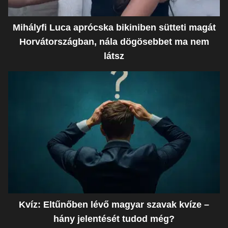
Mihályfi Luca aprócska bikiniben sütteti magát
Horvátországban, nála dögösebbet ma nem
látsz
Kvíz: Eltűnőben lévő magyar szavak kvíze –
hány jelentését tudod még?