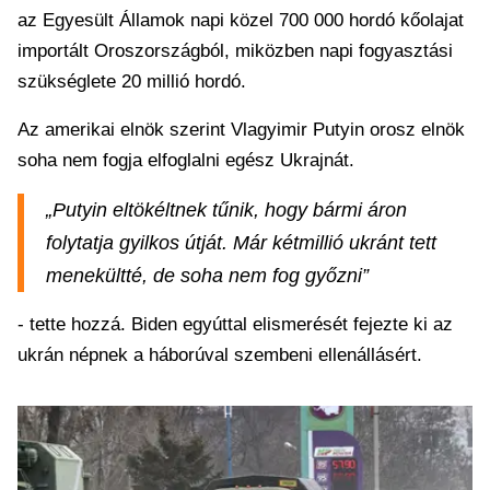
az Egyesült Államok napi közel 700 000 hordó kőolajat
importált Oroszországból, miközben napi fogyasztási
szükséglete 20 millió hordó.
Az amerikai elnök szerint Vlagyimir Putyin orosz elnök
soha nem fogja elfoglalni egész Ukrajnát.
„Putyin eltökéltnek tűnik, hogy bármi áron
folytatja gyilkos útját. Már kétmillió ukránt tett
menekültté, de soha nem fog győzni”
- tette hozzá. Biden egyúttal elismerését fejezte ki az
ukrán népnek a háborúval szembeni ellenállásért.