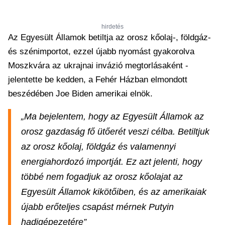
hirdetés
Az Egyesült Államok betiltja az orosz kőolaj-, földgáz-
és szénimportot, ezzel újabb nyomást gyakorolva
Moszkvára az ukrajnai invázió megtorlásaként -
jelentette be kedden, a Fehér Házban elmondott
beszédében Joe Biden amerikai elnök.
„Ma bejelentem, hogy az Egyesült Államok az
orosz gazdaság fő ütőerét veszi célba. Betiltjuk
az orosz kőolaj, földgáz és valamennyi
energiahordozó importját. Ez azt jelenti, hogy
többé nem fogadjuk az orosz kőolajat az
Egyesült Államok kikötőiben, és az amerikaiak
újabb erőteljes csapást mérnek Putyin
hadigépezetére”