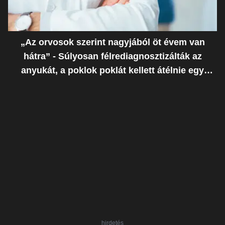
„Az orvosok szerint nagyjából öt évem van
hátra” - Súlyosan félrediagnosztizálták az
anyukát, a poklok poklát kellett átélnie egy
ostoba hiba miatt
hirdetés