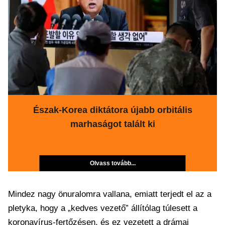
Észak-Korea diktátora újabb orbitális
marhaságot talált ki
Olvass tovább...
Mindez nagy önuralomra vallana, emiatt terjedt el az a
pletyka, hogy a „kedves vezető” állítólag túlesett a
koronavírus-fertőzésen, és ez vezetett a drámai