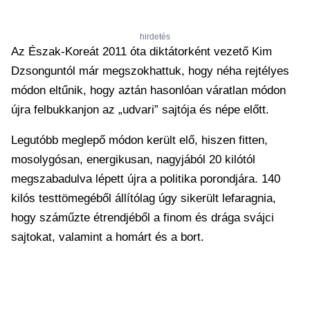
hirdetés
Az Észak-Koreát 2011 óta diktátorként vezető Kim
Dzsonguntól már megszokhattuk, hogy néha rejtélyes
módon eltűnik, hogy aztán hasonlóan váratlan módon
újra felbukkanjon az „udvari” sajtója és népe előtt.
Legutóbb meglepő módon került elő, hiszen fitten,
mosolygósan, energikusan, nagyjából 20 kilótól
megszabadulva lépett újra a politika porondjára. 140
kilós testtömegéből állítólag úgy sikerült lefaragnia,
hogy száműzte étrendjéből a finom és drága svájci
sajtokat, valamint a homárt és a bort.