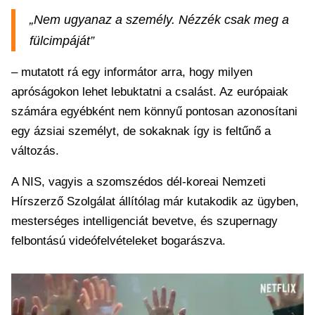
„Nem ugyanaz a személy. Nézzék csak meg a
fülcimpáját”
– mutatott rá egy informátor arra, hogy milyen
apróságokon lehet lebuktatni a csalást. Az európaiak
számára egyébként nem könnyű pontosan azonosítani
egy ázsiai személyt, de sokaknak így is feltűnő a
változás.
A NIS, vagyis a szomszédos dél-koreai Nemzeti
Hírszerző Szolgálat állítólag már kutakodik az ügyben,
mesterséges intelligenciát bevetve, és szupernagy
felbontású videófelvételeket bogarászva.