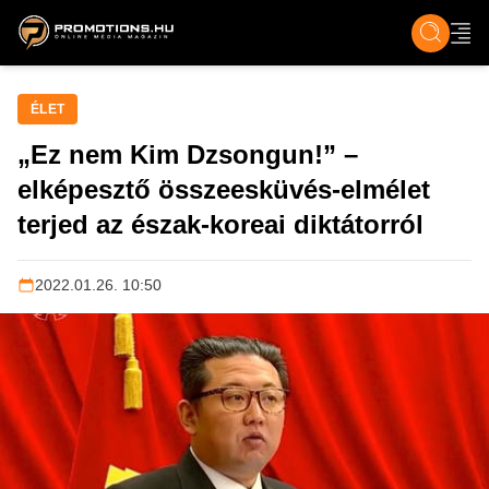
ZENE, FILM & KULT
SPORT
GASZTRO & UTAZÁS
SZÍNES
ÉLET
TECH & TU
ÉLET
„Ez nem Kim Dzsongun!” –
elképesztő összeesküvés-elmélet
terjed az észak-koreai diktátorról
2022.01.26. 10:50