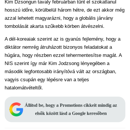
Kim Dzsongun tavaly februárban tűnt el szokatlanul
hosszú időre, körülbelül három hétre, de ezt akkor még
azzal lehetett magyarázni, hogy a globális járvány
tombolását akarta szűkebb körben átvészelni.
A dél-koreaiak szerint az is gyanús fejlemény, hogy a
diktátor nemrég átruházott bizonyos feladatokat a
húgára, hogy részben ezzel tehermentesítse magát. A
NIS szerint így már Kim Jodzsong lényegében a
második legfontosabb irányítóvá vált az országban,
vagyis csupán egy lépésre van a teljes
hatalomátvételtől.
Állítsd be, hogy a Promotions cikkeit mindig az
elsők között lásd a Google keresőben