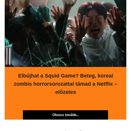
Elbújhat a Squid Game? Beteg, koreai
zombis horrorsorozattal támad a Netflix –
előzetes
Olvass tovább...