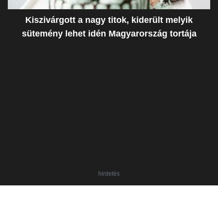
Kiszivárgott a nagy titok, kiderült melyik
sütemény lehet idén Magyarország tortája
hirdetés