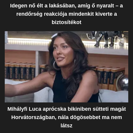
Idegen nő élt a lakásában, amíg ő nyaralt – a
rendőrség reakciója mindenkit kiverte a
biztosítékot
Mihályfi Luca aprócska bikiniben sütteti magát
Horvátországban, nála dögösebbet ma nem
látsz