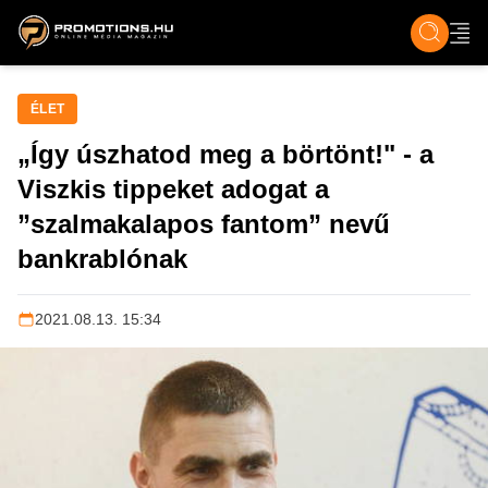
ZENE, FILM & KULT
SPORT
GASZTRO & UTAZÁS
SZÍNES
ÉLET
TECH & TU
ÉLET
„Így úszhatod meg a börtönt!" - a
Viszkis tippeket adogat a
”szalmakalapos fantom” nevű
bankrablónak
2021.08.13. 15:34