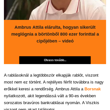
Ambrus Attila elárulta, hogyan sikerült
meglógnia a börtönből 800 ezer forinttal a
cipőjében – videó
Olvass tovább...
A rablásoknál a legtöbbször elkapják rablót, viszont
most nem ez történt. A rejtélyes férfit továbbra is nagy
erőkkel keresi a rendőrség. Ambrus Attila a
Borsnak
nyilatkozott, akit legendássá vált a 90-es években
sorozatos bravúros bankrablásai nyomán. A Viszkis
viszont nem akart találgatni.