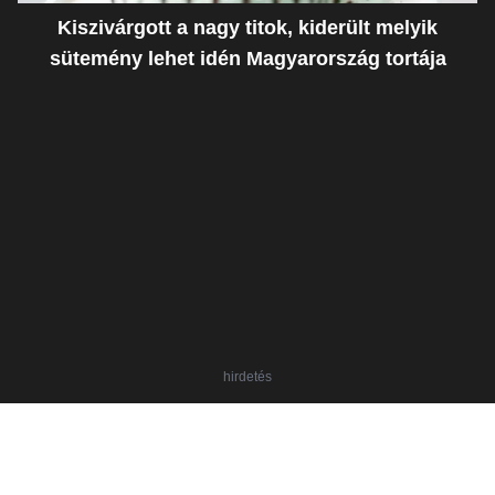
Kiszivárgott a nagy titok, kiderült melyik
sütemény lehet idén Magyarország tortája
hirdetés