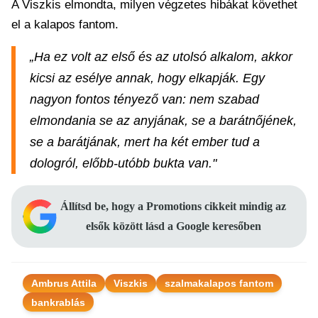
A Viszkis elmondta, milyen végzetes hibákat követhet
el a kalapos fantom.
„Ha ez volt az első és az utolsó alkalom, akkor
kicsi az esélye annak, hogy elkapják. Egy
nagyon fontos tényező van: nem szabad
elmondania se az anyjának, se a barátnőjének,
se a barátjának, mert ha két ember tud a
dologról, előbb-utóbb bukta van."
Állítsd be, hogy a Promotions cikkeit mindig az
elsők között lásd a Google keresőben
Ambrus Attila
Viszkis
szalmakalapos fantom
bankrablás