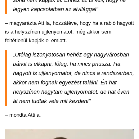
soha nem kapják el. Ehhez az is kell, hogy ne
legyen kapcsolatban az alvilággal"
– magyarázta Attila, hozzátéve, hogy ha a rabló hagyott
is a helyszínen ujjlenyomatot, még akkor sem
feltétlenül kapják el emiatt.
„Utólag iszonyatosan nehéz egy nagyvárosban
bárkit is elkapni, főleg, ha nincs priusza. Ha
hagyott is ujjlenyomatot, de nincs a rendszerben,
akkor nem fognak egyezést találni. Én hat
helyszínen hagytam ujjlenyomatot, de hat éven
át nem tudtak vele mit kezdeni"
– mondta Attila.