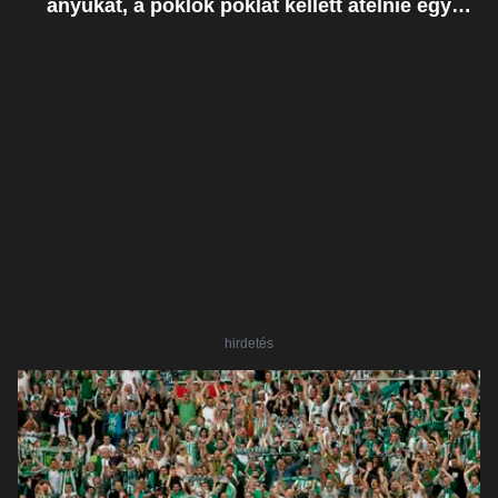
anyukát, a poklok poklát kellett átélnie egy
ostoba hiba miatt
hirdetés