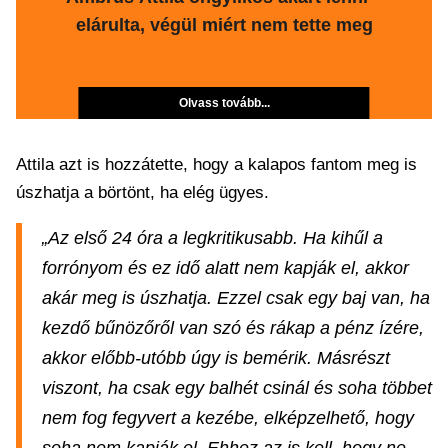
elárulta, végül miért nem tette meg
Olvass tovább...
Attila azt is hozzátette, hogy a kalapos fantom meg is
úszhatja a börtönt, ha elég ügyes.
„Az első 24 óra a legkritikusabb. Ha kihűl a
forrónyom és ez idő alatt nem kapják el, akkor
akár meg is úszhatja. Ezzel csak egy baj van, ha
kezdő bűnözőről van szó és rákap a pénz ízére,
akkor előbb-utóbb úgy is bemérik. Másrészt
viszont, ha csak egy balhét csinál és soha többet
nem fog fegyvert a kezébe, elképzelhető, hogy