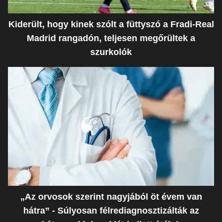
Kiderült, hogy kinek szólt a füttyszó a Fradi-Real
Madrid rangadón, teljesen megőrültek a
szurkolók
„Az orvosok szerint nagyjából öt évem van
hátra” - Súlyosan félrediagnosztizálták az