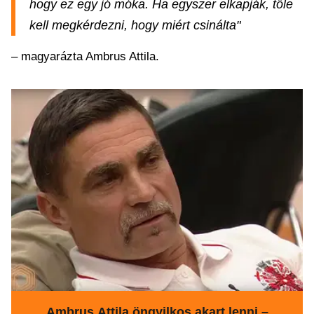
hogy ez egy jó móka. Ha egyszer elkapják, tőle
kell megkérdezni, hogy miért csinálta"
– magyarázta Ambrus Attila.
Ambrus Attila öngyilkos akart lenni –