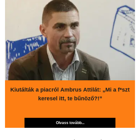
Kiutálták a piacról Ambrus Attilát: „Mi a f*szt
keresel itt, te bűnöző?!”
Olvass tovább...