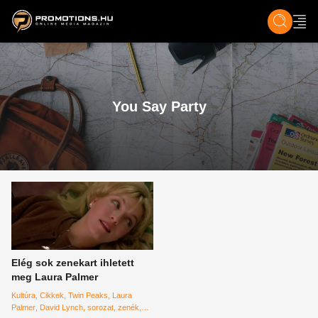
ZENE, FILM & KULT
SPORT
GASZTRO & UTAZÁS
SZÍNES
ÉLET
TECH & TU
You Say Party
Elég sok zenekart ihletett
meg Laura Palmer
Kultúra
Cikkek
Twin Peaks
Laura
Palmer
David Lynch
sorozat
zenék