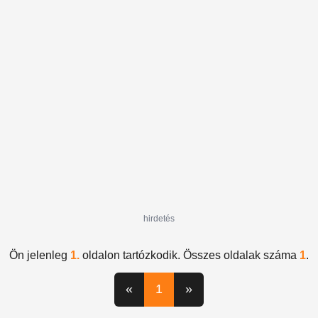
bastille
Cabaret
Rómeó vérzik
You Say
Party
hirdetés
Ön jelenleg
1.
oldalon tartózkodik. Összes oldalak száma
1
.
«
1
»