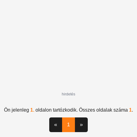
bastille
Cabaret
Rómeó vérzik
You Say
Party
hirdetés
Ön jelenleg
1.
oldalon tartózkodik. Összes oldalak száma
1
.
«
1
»