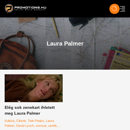
ZENE, FILM & KULT
SPORT
GASZTRO & UTAZÁS
SZÍNES
ÉLET
TECH & TU
Laura Palmer
Elég sok zenekart ihletett
meg Laura Palmer
Kultúra
Cikkek
Twin Peaks
Laura
Palmer
David Lynch
sorozat
zenék