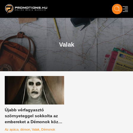
ZENE, FILM & KULT
SPORT
GASZTRO & UTAZÁS
SZÍNES
ÉLET
TECH & TU
Valak
Újabb vérfagyasztó
szörnyeteggel sokkolta az
embereket a Démonok között
rendezője
Az apáca
démon
Valak
Démonok