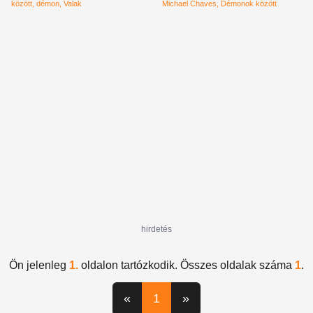
között
démon
Valak
Michael Chaves
Démonok között
hirdetés
Ön jelenleg
1.
oldalon tartózkodik. Összes oldalak száma
1
.
«
1
»