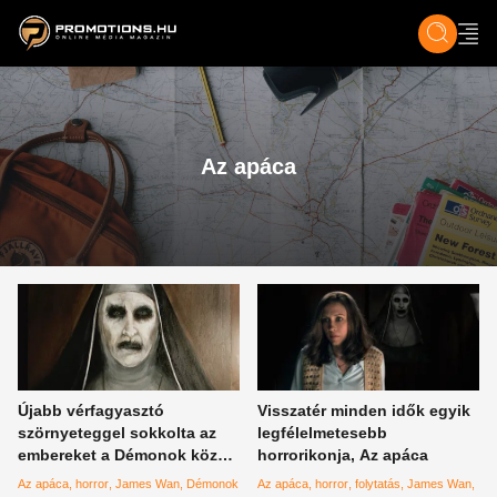
ZENE, FILM & KULT
SPORT
GASZTRO & UTAZÁS
SZÍNES
ÉLET
TECH & TU
Az apáca
Újabb vérfagyasztó
Visszatér minden idők egyik
szörnyeteggel sokkolta az
legfélelmetesebb
embereket a Démonok között
horrorikonja, Az apáca
rendezője
Az apáca
horror
James Wan
Démonok
Az apáca
horror
folytatás
James Wan