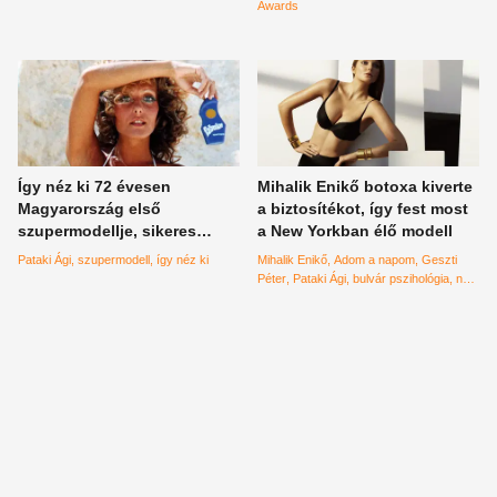
legjobbaknak, 20 éves a
Awards
Fashion Awards
Így néz ki 72 évesen
Mihalik Enikő botoxa kiverte
Magyarország első
a biztosítékot, így fest most
szupermodellje, sikeres
a New Yorkban élő modell
üzletasszonyként él az
Pataki Ági
szupermodell
így néz ki
Mihalik Enikő
Adom a napom
Geszti
egykori manöken Pataki Ági
Péter
Pataki Ági
bulvár pszihológia
napi
bulvár