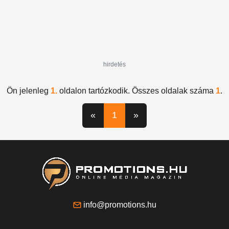
hirdetés
Ön jelenleg
1.
oldalon tartózkodik. Összes oldalak száma
1
.
«
1
»
info@promotions.hu