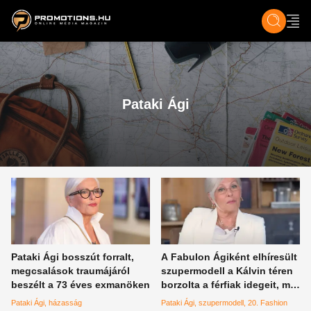
ZENE, FILM & KULT
SPORT
GASZTRO & UTAZÁS
SZÍNES
ÉLET
TECH & TU
Pataki Ági
Pataki Ági bosszút forralt,
A Fabulon Ágiként elhíresült
megcsalások traumájáról
szupermodell a Kálvin téren
beszélt a 73 éves exmanöken
borzolta a férfiak idegeit, ma
pedig díjakat ad át a
Pataki Ági
házasság
Pataki Ági
szupermodell
20. Fashion