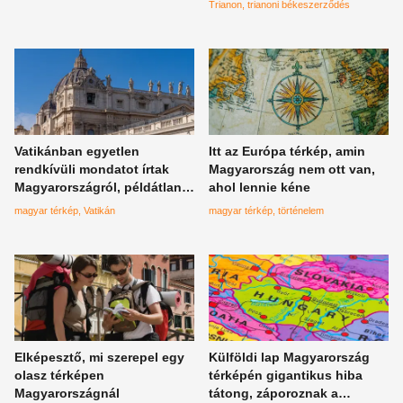
elképedsz?
Trianon
trianoni békeszerződés
Vatikánban egyetlen
Itt az Európa térkép, amin
rendkívüli mondatot írtak
Magyarország nem ott van,
Magyarországról, példátlan a
ahol lennie kéne
szöveg
magyar térkép
Vatikán
magyar térkép
történelem
Elképesztő, mi szerepel egy
Külföldi lap Magyarország
olasz térképen
térképén gigantikus hiba
Magyarországnál
tátong, záporoznak a