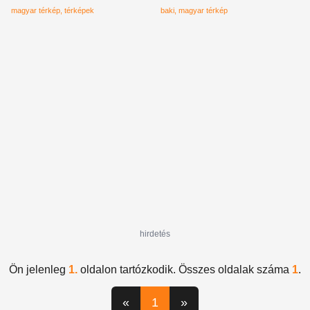
hozzászólások
magyar térkép
térképek
baki
magyar térkép
hirdetés
Ön jelenleg
1.
oldalon tartózkodik. Összes oldalak száma
1
.
«
1
»