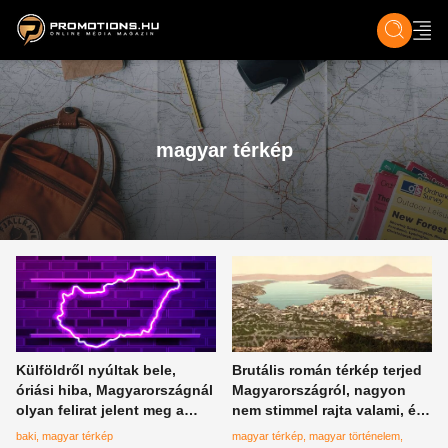
ZENE, FILM & KULT
SPORT
GASZTRO & UTAZÁS
SZÍNES
ÉLET
TECH & TU
magyar térkép
Külföldről nyúltak bele,
Brutális román térkép terjed
óriási hiba, Magyarországnál
Magyarországról, nagyon
olyan felirat jelent meg a
nem stimmel rajta valami, és
világtérképen, amin
még 1855-ben készítették
baki
magyar térkép
magyar térkép
magyar történelem