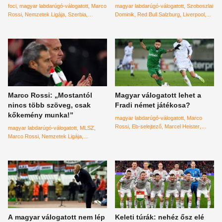
foci
magyar labdarúgó-válogatott
Marco
magyar labdarúgó-válogatott
Szoboszlai
Rossi
Nemzetek Ligája
Szerbia
Dominik
Red Bull Salzburg
Liverpool
Nikolics Nemanja
NL
igazolás
Marco Rossi: „Mostantól
Magyar válogatott lehet a
nincs több szöveg, csak
Fradi német játékosa?
kőkemény munka!”
magyar labdarúgó-válogatott
Marco
Rossi
Eb-selejtező
Marcel Heister
magyar labdarúgó-válogatott
MLSZ
FTC
fradi
ferencváros
magyar foci
Marco Rossi
Nemzetek Ligája
Dzsudzsák Balázs
Európa-bajnokság
selejtező
A magyar válogatott nem lép
Keleti túrák: nehéz ősz elé