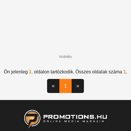
hirdetés
Ön jelenleg
1.
oldalon tartózkodik. Összes oldalak száma
1
.
«
1
»