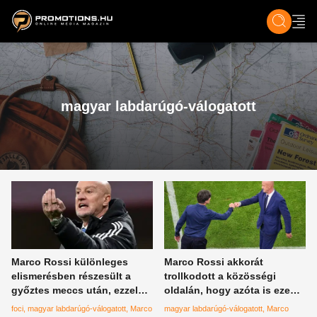
ZENE, FILM & KULT
SPORT
GASZTRO & UTAZÁS
SZÍNES
ÉLET
TECH & TU
magyar labdarúgó-válogatott
Marco Rossi különleges
Marco Rossi akkorát
elismerésben részesült a
trollkodott a közösségi
győztes meccs után, ezzel
oldalán, hogy azóta is ezen
José Mourinho-val és Jürgen
nevetünk
foci
magyar labdarúgó-válogatott
Marco
magyar labdarúgó-válogatott
Marco