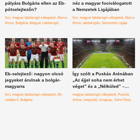
pályára Bulgária ellen az Eb-
néz a magyar fociválogatott
pótselejtezőn?
a Nemzetek Ligájában
foci
magyar labdarúgó-válogatott
Marco
foci
magyar labdarúgó-válogatott
Marco
Rossi
Bulgária
Magyar Labdarúgó
Rossi
labdarúgás
Nemzetek Ligája
Szövetség
Eb-pótselejtező
Eb-selejtező: nagyon olcsó
Így szólt a Puskás Arénában
jegyeket árulnak a bolgár-
„Az éjjel soha nem érhet
magyarra
véget” és a „Nélküled” –
videó
foci
magyar labdarúgó-válogatott
Eb-
magyar labdarúgó-válogatott
Puskás
selejtező
Bulgária
Aréna
megnyitó
Uruguay
Soho Party
Nélküled