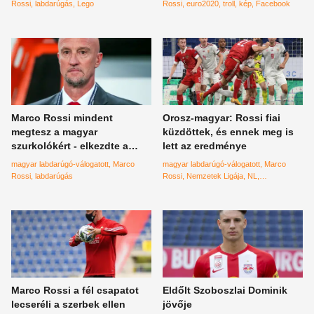
Klopp-pal került egy ligába
Rossi
labdarúgás
Lego
Rossi
euro2020
troll
kép
Facebook
Marco Rossi mindent
Orosz-magyar: Rossi fiai
megtesz a magyar
küzdöttek, és ennek meg is
szurkolókért - elkezdte a
lett az eredménye
nyelvtanulást
magyar labdarúgó-válogatott
Marco
magyar labdarúgó-válogatott
Marco
Rossi
labdarúgás
Rossi
Nemzetek Ligája
NL
Ororszország
Marco Rossi a fél csapatot
Eldőlt Szoboszlai Dominik
lecseréli a szerbek ellen
jövője