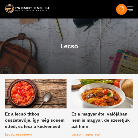
ZENE, FILM & KULT
SPORT
GASZTRO & UTAZÁS
SZÍNES
ÉLET
TECH & TU
Lecsó
Ez a lecsó titkos
Ez a magyar étel valójában
összetevője, így még sosem
nem is magyar, de szeretjük
etted, ez lesz a kedvenced
azt hinni
Lecsó
összetevő
Lecsó
magyar étel