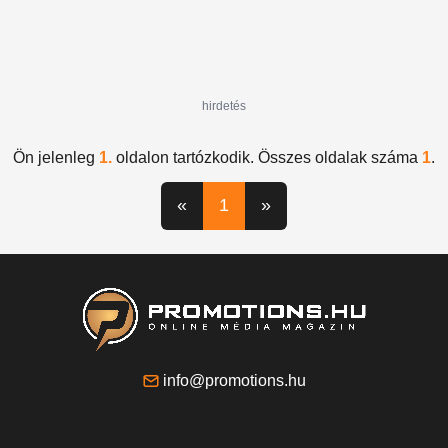
hirdetés
Ön jelenleg
1.
oldalon tartózkodik. Összes oldalak száma
1
.
«
1
»
info@promotions.hu