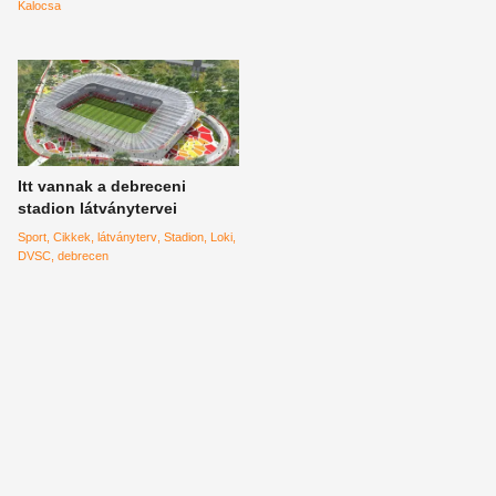
Lucas Museum of Narrative Arts
Kalocsa
Itt vannak a debreceni
stadion látványtervei
Sport
Cikkek
látványterv
Stadion
Loki
DVSC
debrecen