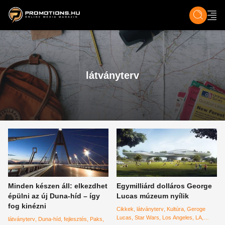
ZENE, FILM & KULT
SPORT
GASZTRO & UTAZÁS
SZÍNES
ÉLET
TECH & TU
látványterv
Minden készen áll: elkezdhet
Egymilliárd dolláros George
épülni az új Duna-híd – így
Lucas múzeum nyílik
fog kinézni
Cikkek
látványterv
Kultúra
Geroge
Lucas
Star Wars
Los Angeles
LA
látványterv
Duna-híd
fejlesztés
Paks