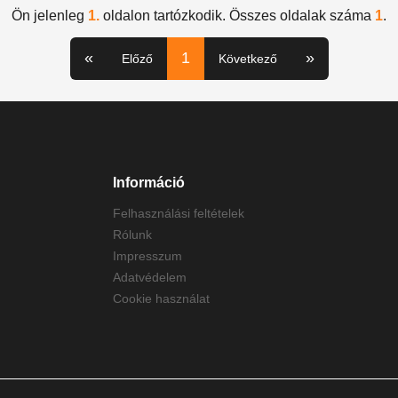
Ön jelenleg
1.
oldalon tartózkodik. Összes oldalak száma
1
.
«
1
»
Előző
Következő
Információ
Felhasználási feltételek
Rólunk
Impresszum
Adatvédelem
Cookie használat