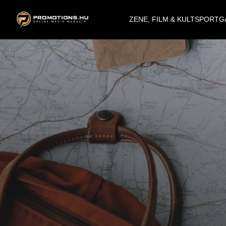
ZENE, FILM & KULT
SPORT
G