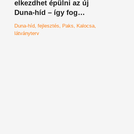
elkezdhet épülni az új
Duna-híd – így fog
kinézni
Duna-híd
fejlesztés
Paks
Kalocsa
látványterv