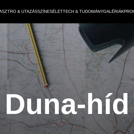
ASZTRO & UTAZÁS
SZÍNES
ÉLET
TECH & TUDOMÁNY
GALÉRIÁK
PRO
Duna-híd