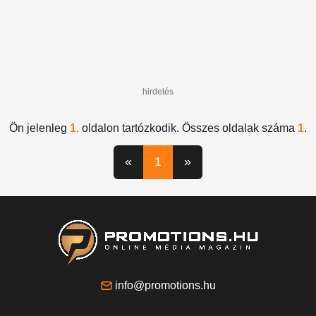
hirdetés
Ön jelenleg
1.
oldalon tartózkodik. Összes oldalak száma
1
.
«
1
»
info@promotions.hu