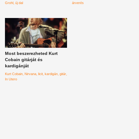
Grohl
új dal
árverés
Most beszerezheted Kurt
Cobain gitárját és
kardigánját
Kurt Cobain
Nirvana
licit
kardigán
gitár
In Utero