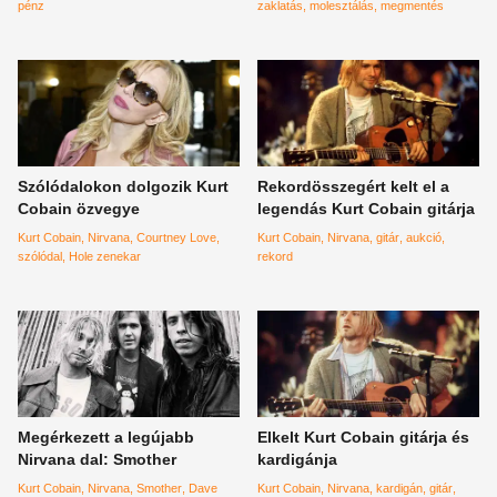
pénz
zaklatás
molesztálás
megmentés
Szólódalokon dolgozik Kurt
Rekordösszegért kelt el a
Cobain özvegye
legendás Kurt Cobain gitárja
Kurt Cobain
Nirvana
Courtney Love
Kurt Cobain
Nirvana
gitár
aukció
szólódal
Hole zenekar
rekord
Megérkezett a legújabb
Elkelt Kurt Cobain gitárja és
Nirvana dal: Smother
kardigánja
Kurt Cobain
Nirvana
Smother
Dave
Kurt Cobain
Nirvana
kardigán
gitár