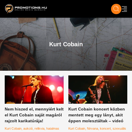
ZENE, FILM & KULT
SPORT
GASZTRO & UTAZÁS
SZÍNES
ÉLET
TECH & TU
Kurt Cobain
Nem hiszed el, mennyiért kelt
Kurt Cobain koncert közben
el Kurt Cobain saját magáról
mentett meg egy lányt, akit
rajzolt karikatúrája!
éppen molesztáltak – videó
Kurt Cobain
aukció
relikvia
hatalmas
Kurt Cobain
Nirvana
koncert
szexuális