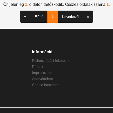
Ön jelenleg
1.
oldalon tartózkodik. Összes oldalak száma
1
.
«
1
»
Előző
Következő
Információ
Felhasználási feltételek
Rólunk
Impresszum
Adatvédelem
Cookie használat