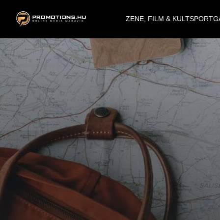
ZENE, FILM & KULT
SPORT
G