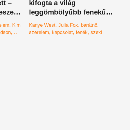
tt –
kifogta a világ
 esze
leggömbölyűbb fenekű
att
csaját – a mázlista!
elem
Kim
Kanye West
Julia Fox
barátnő
idson
szerelem
kapcsolat
fenék
szexi