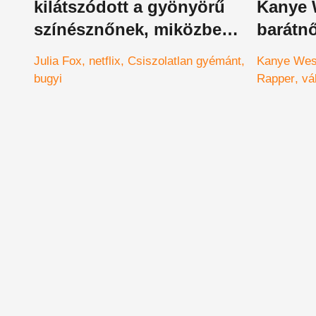
kilátszódott a gyönyörű
Kanye 
színésznőnek, miközben
barátnő
bevásárolt - Julia Fox
melleit
Julia Fox
netflix
Csiszolatlan gyémánt
Kanye Wes
csak követte a divatot
bugyi
Rapper
vá
mellek