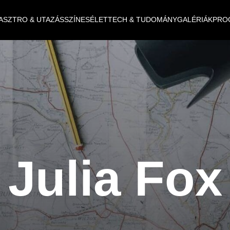
ASZTRO & UTAZÁS
SZÍNES
ÉLET
TECH & TUDOMÁNY
GALÉRIÁK
PRO
Julia Fox