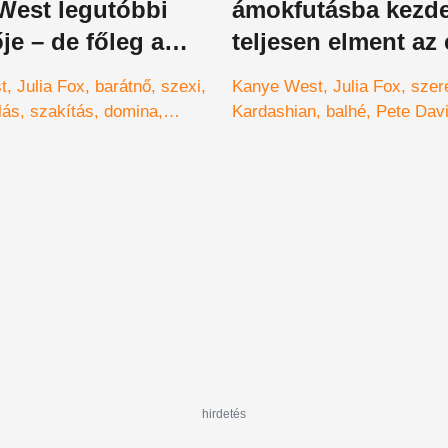
West legutóbbi
ámokfutásba kezde
je – de főleg a
teljesen elment az
Kim Kardashian mi
t
Julia Fox
barátnő
szexi
Kanye West
Julia Fox
szer
lás
szakítás
domina
Kardashian
balhé
Pete Dav
Valentin-nap
Ye
hirdetés