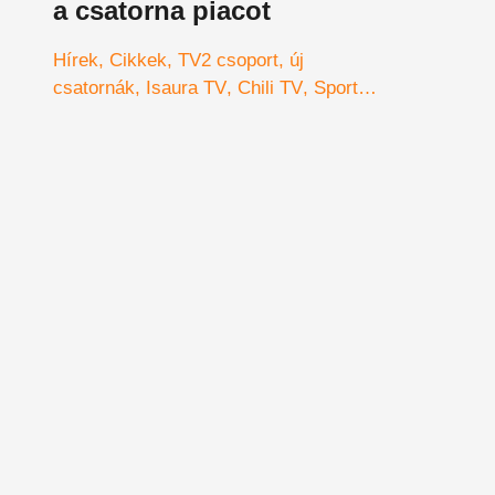
a csatorna piacot
Hírek
Cikkek
TV2 csoport
új
csatornák
Isaura TV
Chili TV
Sport
TV
angol bajnokság