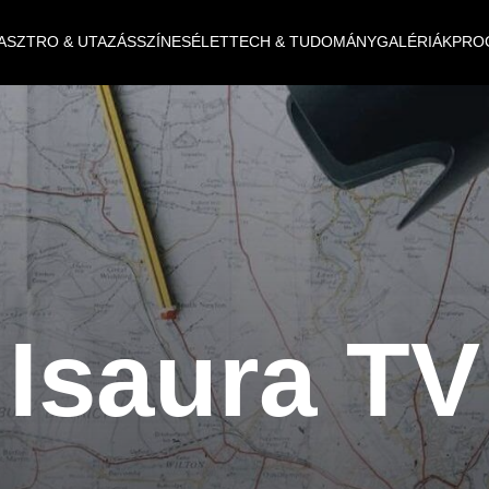
ASZTRO & UTAZÁS
SZÍNES
ÉLET
TECH & TUDOMÁNY
GALÉRIÁK
PRO
Isaura TV