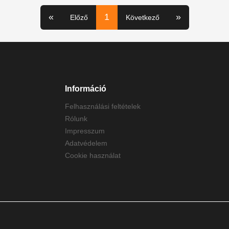
«
1
»
Előző
Következő
Információ
Felhasználási feltételek
Rólunk
Impresszum
Adatvédelem
Cookie használat