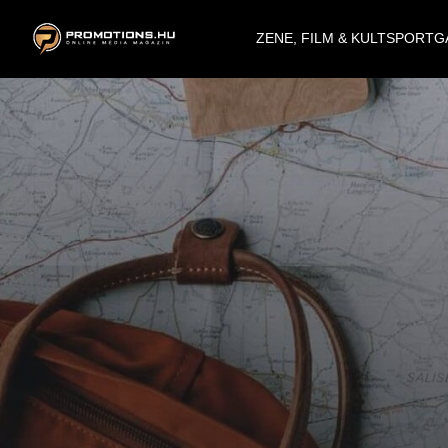
ZENE, FILM & KULT
SPORT
G