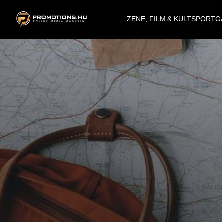
ZENE, FILM & KULT
SPORT
G