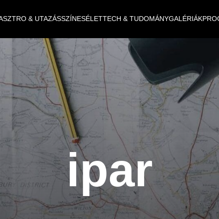
ASZTRO & UTAZÁS
SZÍNES
ÉLET
TECH & TUDOMÁNY
GALÉRIÁK
PRO
ipar