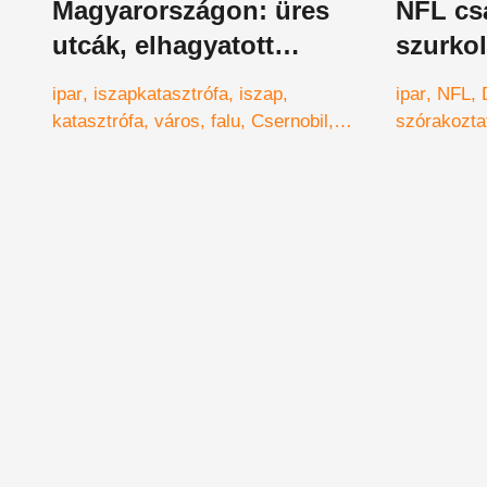
Magyarországon: üres
NFL csa
utcák, elhagyatott
szurko
lakóépületek, helyek, ahol
ipar
iszapkatasztrófa
iszap
ipar
NFL
még a madár se jár
katasztrófa
város
falu
Csernobil
szórakozta
atomkatasztrófa