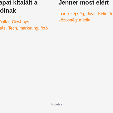
pat kitalált a
Jenner most elért
lóinak
ipar
szépség
divat
Kylie J
közösségi média
Dallas Cowboys
tás
Tech
marketing
fotó
hirdetés