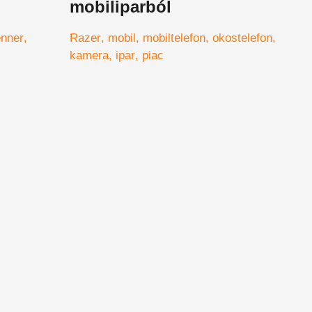
mobiliparból
enner
Razer
mobil
mobiltelefon
okostelefon
kamera
ipar
piac