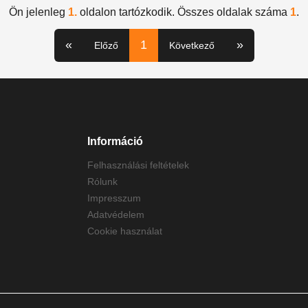
Ön jelenleg
1.
oldalon tartózkodik. Összes oldalak száma
1
.
«
1
»
Előző
Következő
Információ
Felhasználási feltételek
Rólunk
Impresszum
Adatvédelem
Cookie használat