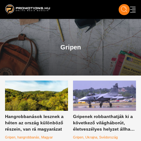
ZENE, FILM & KULT
SPORT
GASZTRO & UTAZÁS
SZÍNES
ÉLET
TECH & TU
Gripen
Hangrobbanások lesznek a
Gripenek robbanthatják ki a
héten az ország különböző
következő világháborút,
részein, van rá magyarázat
életveszélyes helyzet állhat
elő mindenkire nézve
Gripen
hangrobbanás
Magyar
Gripen
Ukrajna
Svédország