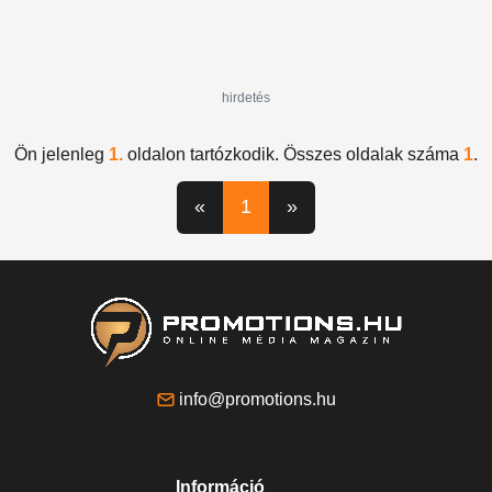
hirdetés
Ön jelenleg
1.
oldalon tartózkodik. Összes oldalak száma
1
.
«
1
»
info@promotions.hu
Információ