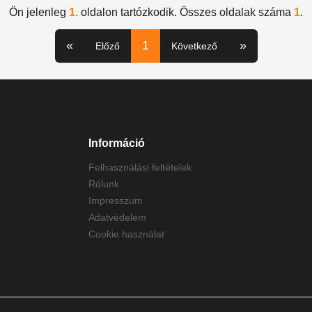
Ön jelenleg
1.
oldalon tartózkodik. Összes oldalak száma
1
.
«
1
»
Előző
Következő
Információ
Felhasználási feltételek
Rólunk
Impresszum
Adatvédelem
Cookie használat