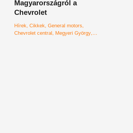
Magyarországról a
Chevrolet
Hírek
Cikkek
General motors
Chevrolet central
Megyeri György
alkatrészek
Opel Central
Chevrolet