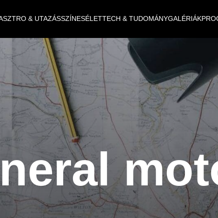
ASZTRO & UTAZÁS
SZÍNES
ÉLET
TECH & TUDOMÁNY
GALÉRIÁK
PRO
neral mot