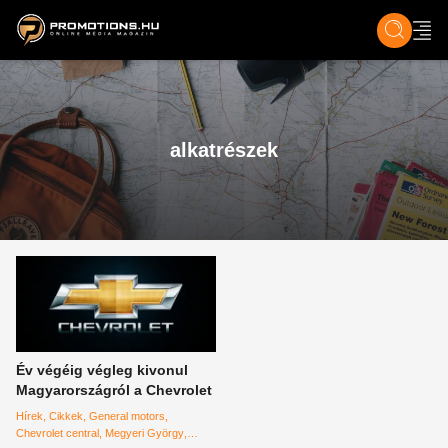
ZENE, FILM & KULT
SPORT
GASZTRO & UTAZÁS
SZÍNES
ÉLET
TECH & TU
alkatrészek
Év végéig végleg kivonul
Magyarországról a Chevrolet
Hírek
Cikkek
General motors
Chevrolet central
Megyeri György