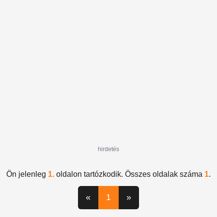
alkatrészek
Opel Central
Chevrolet
hirdetés
Ön jelenleg
1.
oldalon tartózkodik. Összes oldalak száma
1
.
«
1
»