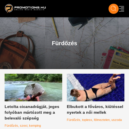
ZENE, FILM & KULT
SPORT
GASZTRO & UTAZÁS
SZÍNES
ÉLET
TECH & TU
Fürdőzés
Letolta cicanadrágját, jeges
Elbukott a főváros, kiütéssel
folyóban mártózott meg a
nyertek a női mellek
belevaló szépség
Fürdőzés
topless
félmeztelen
uszoda
Fürdőzés
szexi
kemping