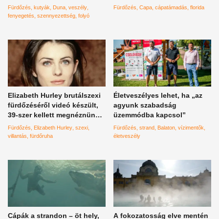
hűsítsd le a
videó
Fürdőzés
kutyák
Duna
veszély
Fürdőzés
Capa
cápatámadás
florida
házikedvencedet!
fenyegetés
szennyezettség
folyó
Elizabeth Hurley brutálszexi
Életveszélyes lehet, ha „az
fürdőzéséről videó készült,
agyunk szabadság
39-szer kellett megnéznünk,
üzemmódba kapcsol”
hogy beteljünk a látvánnyal
Fürdőzés
Elizabeth Hurley
szexi
Fürdőzés
strand
Balaton
vízimentők
villantás
fürdőruha
életveszély
Cápák a strandon – öt hely,
A fokozatosság elve mentén