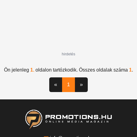
hirdetés
Ön jelenleg
1.
oldalon tartózkodik. Összes oldalak száma
1
.
«
1
»