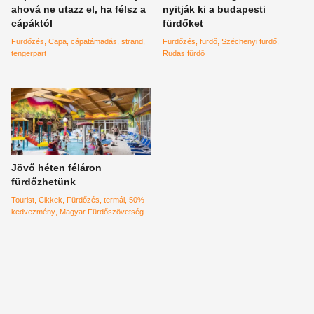
ahová ne utazz el, ha félsz a
nyitják ki a budapesti
cápáktól
fürdőket
Fürdőzés
Capa
cápatámadás
strand
Fürdőzés
fürdő
Széchenyi fürdő
tengerpart
Rudas fürdő
Jövő héten féláron
fürdőzhetünk
Tourist
Cikkek
Fürdőzés
termál
50%
kedvezmény
Magyar Fürdőszövetség