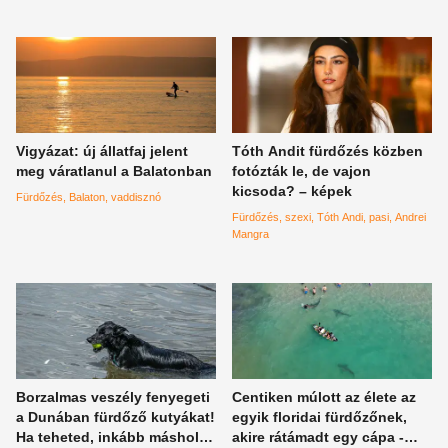
Vigyázat: új állatfaj jelent
Tóth Andit fürdőzés közben
meg váratlanul a Balatonban
fotózták le, de vajon
kicsoda? – képek
Fürdőzés
Balaton
vaddisznó
Fürdőzés
szexi
Tóth Andi
pasi
Andrei
Mangra
Borzalmas veszély fenyegeti
Centiken múlott az élete az
a Dunában fürdőző kutyákat!
egyik floridai fürdőzőnek,
Ha teheted, inkább máshol
akire rátámadt egy cápa -