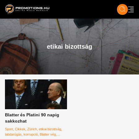
ZENE, FILM & KULT
SPORT
GASZTRO & UTAZÁS
SZÍNES
ÉLET
TECH & TU
etikai bizottság
Blatter és Platini 90 napig
sakkozhat
Sport
Cikkek
Zürich
etikai bizottság
labdarúgás
korrupció
Blatter vég