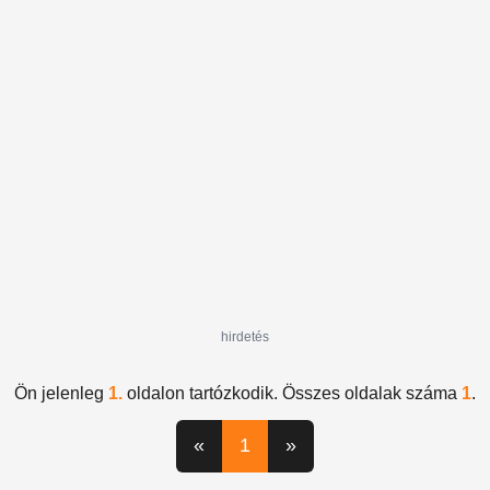
Csung Mong Jun
Jérome Valckéra
90
nap
felfüggesztés
UEFA
Michel Platini
FIFA
Sepp Blatter
hirdetés
Ön jelenleg
1.
oldalon tartózkodik. Összes oldalak száma
1
.
«
1
»