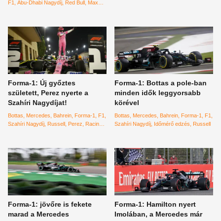
Dhabi Nagydíj
Red Bull
F1
Abu-Dhabi Nagydíj
Red Bull
Max
Verstappen
Forma-1: Új győztes
Forma-1: Bottas a pole-ban
született, Perez nyerte a
minden idők leggyorsabb
Szahíri Nagydíjat!
körével
Bottas
Mercedes
Bahrein
Forma-1
F1
Bottas
Mercedes
Bahrein
Forma-1
F1
Szahíri Nagydíj
Russell
Perez
Racing
Szahíri Nagydíj
Időmérő edzés
Russell
Point
Ocon
Renault
Stroll
Forma-1: jövőre is fekete
Forma-1: Hamilton nyert
marad a Mercedes
Imolában, a Mercedes már