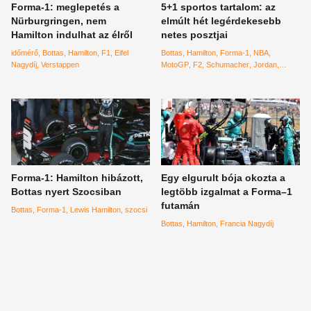
Forma-1: meglepetés a
5+1 sportos tartalom: az
Nürburgringen, nem
elmúlt hét legérdekesebb
Hamilton indulhat az élről
netes posztjai
időmérő
Bottas
Hamilton
F1
Eifel
Bottas
Hamilton
Forma-1
NBA
Nagydíj
Verstappen
MotoGP
F2
Schumacher
Jordan
NASCAR
Lakers
Heat
Rossi
Forma-1: Hamilton hibázott,
Egy elgurult bója okozta a
Bottas nyert Szocsiban
legtöbb izgalmat a Forma–1
futamán
Bottas
Forma-1
Lewis Hamilton
szocsi
Bottas
Hamilton
Francia Nagydíj