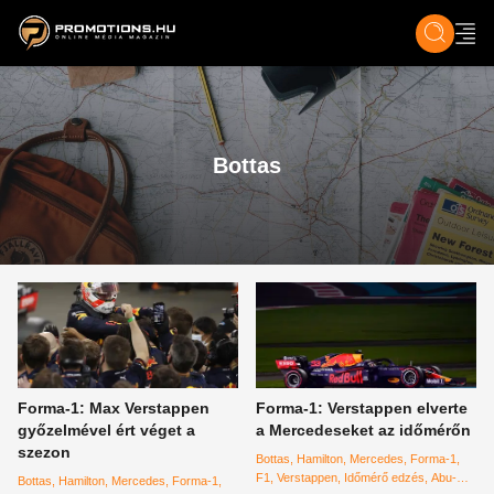
ZENE, FILM & KULT
SPORT
GASZTRO & UTAZÁS
SZÍNES
ÉLET
TECH & TU
Bottas
Forma-1: Max Verstappen
Forma-1: Verstappen elverte
győzelmével ért véget a
a Mercedeseket az időmérőn
szezon
Bottas
Hamilton
Mercedes
Forma-1
F1
Verstappen
Időmérő edzés
Abu-
Bottas
Hamilton
Mercedes
Forma-1