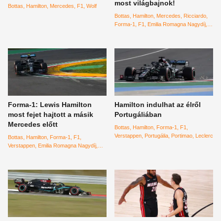
most világbajnok!
Bottas
Hamilton
Mercedes
F1
Wolf
Bottas
Hamilton
Mercedes
Ricciardo
Forma-1
F1
Emilia Romagna Nagydíj
Imola
Forma-1: Lewis Hamilton
Hamilton indulhat az élről
most fejet hajtott a másik
Portugáliában
Mercedes előtt
Bottas
Hamilton
Forma-1
F1
Verstappen
Portugália
Portimao
Leclerc
Bottas
Hamilton
Forma-1
F1
Verstappen
Emilia Romagna Nagydíj
Imola