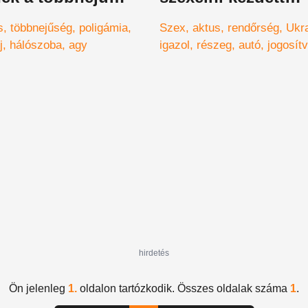
ágokban
utastársával – vid
s
többnejűség
poligámia
Szex
aktus
rendőrség
Ukr
j
hálószoba
agy
igazol
részeg
autó
jogosít
hirdetés
Ön jelenleg
1.
oldalon tartózkodik. Összes oldalak száma
1
.