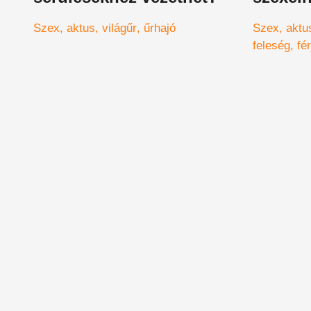
házass
Szex
aktus
világűr
űrhajó
Szex
aktu
feleség
fér