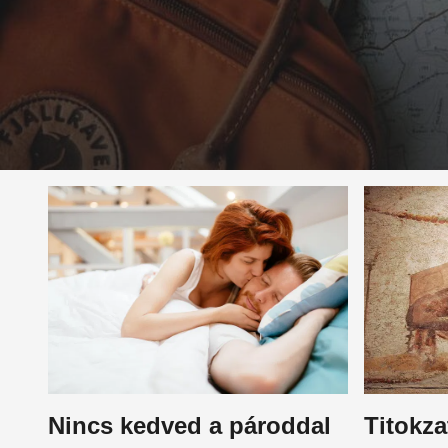
Nincs kedved a pároddal
Titokza