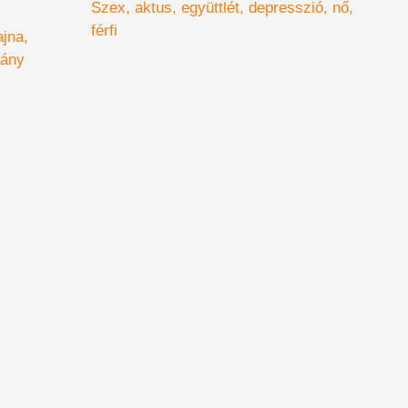
Szex
aktus
együttlét
depresszió
nő
eó
férfi
ajna
vány