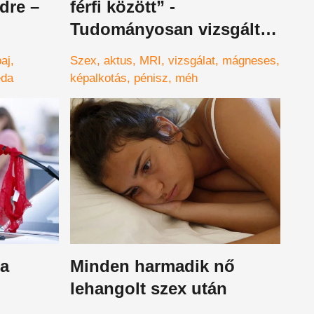
dre –
férfi között” -
Tudományosan vizsgálták
a szexet egy MRI-gépben
aj
Szex
aktus
MRI
vizsgálat
mágneses
– videó
éda
képalkotás
pénisz
méh
 a
Minden harmadik nő
lehangolt szex után