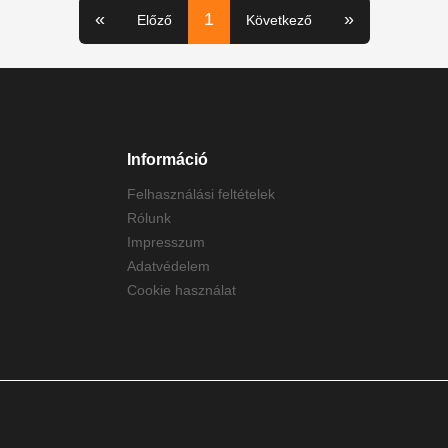
«
1
»
Előző
Következő
Információ
Felhasználási feltételek
Rólunk
Impresszum
Adatvédelem
Cookie használat