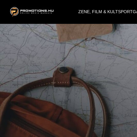
ZENE, FILM & KULT
SPORT
G