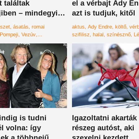
 találtak
el a vérbajt Ady En
iben – mindegyik
azt is tudjuk, kitől
 szexuális aktust
szet
ásatás
romai
aktus
Ady Endre
költő
vérb
Pompeji
Vezúv
szifilisz
halal
színésznő
L
rés
katasztrófa
érmek
ndig is tudni
Igazoltatni akarták
él volna: így
részeg autóst, aki
nek a többnejű
szexelni kezdett