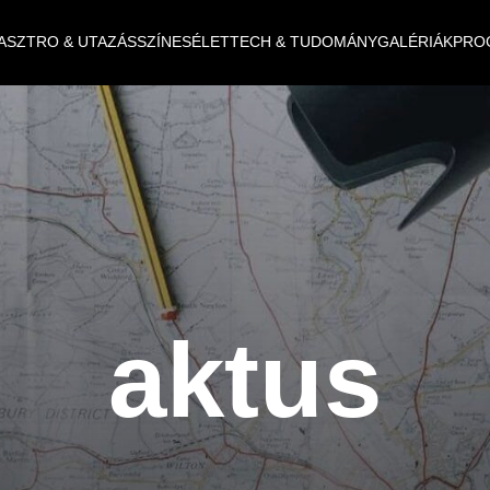
ASZTRO & UTAZÁS
SZÍNES
ÉLET
TECH & TUDOMÁNY
GALÉRIÁK
PRO
aktus