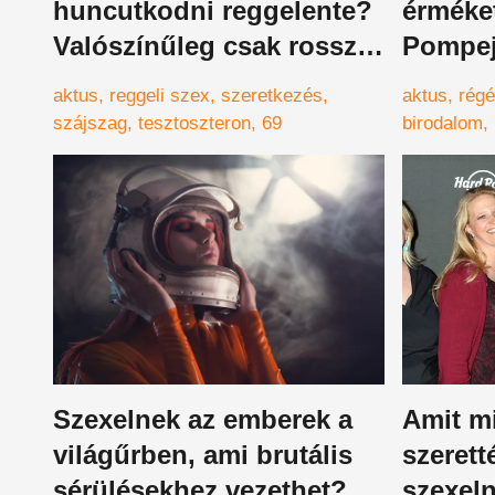
huncutkodni reggelente?
érméket
Valószínűleg csak rosszul
Pompej
csináltad eddig
obszcén
aktus
reggeli szex
szeretkezés
aktus
régé
ábrázol
szájszag
tesztoszteron
69
birodalom
vulkánkitö
bordélyház
Szexelnek az emberek a
Amit mi
világűrben, ami brutális
szerett
sérülésekhez vezethet?
szexel